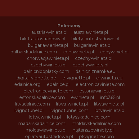
Polecamy:
austria-winieta.pl
austriawinieta.pl
bilet-autostradowy.pl
bilety-autostradowe.pl
bulgariawienieta.pl
bulgariawinieta.pl
bulharskadalnice.com
cenawiniety.pl
cenywiniet.pl
chorwacjawinieta.pl
czechy-winieta.pl
czechywinieta.pl
czechywiniety.pl
dalnicnipoplatky.com
dalnicniznamka.eu
digital-vignette.de
e-vignette.pl
e-winieta.eu
edalnice.org
edalnice.pl
electronicavinieta.com
electroniceviniete.com
estoniawinieta.pl
estonskadalnice.com
ewinieta.pl
info365.pl
litvadalnice.com
litwa-winieta.pl
litwawinieta.pl
livignotunel.pl
livignotunnel.com
lotvawinieta.pl
lotwawinieta.pl
lotysskadalnice.com
madarskadalnice.com
moldavskadalnice.com
moldawiawinieta.pl
najtanszewiniety.pl
oplatyautostradowe.pl
pl-vignette.com