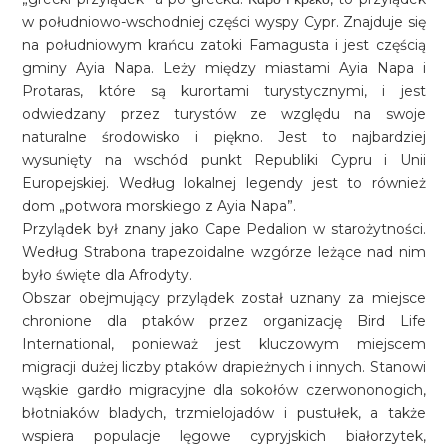
w południowo-wschodniej części wyspy Cypr. Znajduje się
na południowym krańcu zatoki Famagusta i jest częścią
gminy Ayia Napa. Leży między miastami Ayia Napa i
Protaras, które są kurortami turystycznymi, i jest
odwiedzany przez turystów ze względu na swoje
naturalne środowisko i piękno. Jest to najbardziej
wysunięty na wschód punkt Republiki Cypru i Unii
Europejskiej. Według lokalnej legendy jest to również
dom „potwora morskiego z Ayia Napa”.
Przylądek był znany jako Cape Pedalion w starożytności.
Według Strabona trapezoidalne wzgórze leżące nad nim
było święte dla Afrodyty.
Obszar obejmujący przylądek został uznany za miejsce
chronione dla ptaków przez organizację Bird Life
International, ponieważ jest kluczowym miejscem
migracji dużej liczby ptaków drapieżnych i innych. Stanowi
wąskie gardło migracyjne dla sokołów czerwononogich,
błotniaków bladych, trzmielojadów i pustułek, a także
wspiera populacje lęgowe cypryjskich białorzytek,