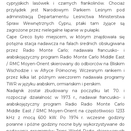
cypryjskich lasówek i czarnych frankolinów. Chociaż
przylądek jest Narodowym Parkiem Leśnym pod
administracją Departamentu Leśnictwa Ministerstwa
Spraw Wewnętrznych Cypru, ptaki tam żyjące są
zagrożone przez nielegalne łapanie w pułapki.
Cape Greco było miejscem, w którym znajdowała się
potężna stacja nadawcza na falach średnich obsługiwana
przez Radio Monte Carlo; nadawała francusko- i
arabskojęzyczny program Radio Monte Carlo Middle East
/ RMC Moyen-Orient skierowany do odbiorców na Bliskim
Wschodzie i w Afryce Północnej. Wczesnym rankiem i
przez kilka lat późnym wieczorem nadawała programy
TWR w języku arabskim, ormiańskim i perskim.
Nadajnik został zbudowany na początku lat 70. i
rozpoczął działalność w 1973 r., nadawał francusko- i
arabskojęzyczny program Radio Radio Monte Carlo
Middle East / RMC Moyen-Orient na częstotliwości 1233
kHz z mocą 600 kW. Po 1974 r. wczesne godziny
poranne i późne godziny nocne były wykorzystywane do