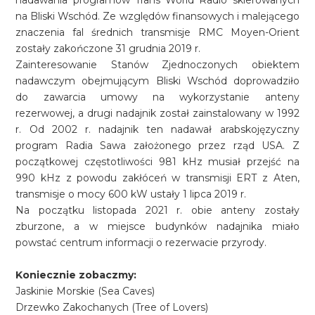
nadawania programów Trans World Radio skierowanych
na Bliski Wschód. Ze względów finansowych i malejącego
znaczenia fal średnich transmisje RMC Moyen-Orient
zostały zakończone 31 grudnia 2019 r.
Zainteresowanie Stanów Zjednoczonych obiektem
nadawczym obejmującym Bliski Wschód doprowadziło
do zawarcia umowy na wykorzystanie anteny
rezerwowej, a drugi nadajnik został zainstalowany w 1992
r. Od 2002 r. nadajnik ten nadawał arabskojęzyczny
program Radia Sawa założonego przez rząd USA. Z
początkowej częstotliwości 981 kHz musiał przejść na
990 kHz z powodu zakłóceń w transmisji ERT z Aten,
transmisje o mocy 600 kW ustały 1 lipca 2019 r.
Na początku listopada 2021 r. obie anteny zostały
zburzone, a w miejsce budynków nadajnika miało
powstać centrum informacji o rezerwacie przyrody.
Koniecznie zobaczmy:
Jaskinie Morskie (Sea Caves)
Drzewko Zakochanych (Tree of Lovers)