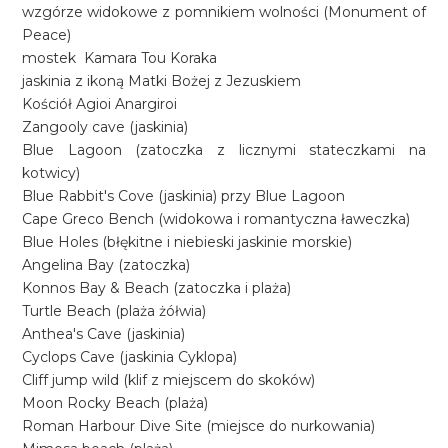
wzgórze widokowe z pomnikiem wolności (Monument of
Peace)
mostek Kamara Tou Koraka
jaskinia z ikoną Matki Bożej z Jezuskiem
Kościół Agioi Anargiroi
Zangooly cave (jaskinia)
Blue Lagoon (zatoczka z licznymi stateczkami na
kotwicy)
Blue Rabbit's Cove (jaskinia) przy Blue Lagoon
Cape Greco Bench (widokowa i romantyczna ławeczka)
Blue Holes (błękitne i niebieski jaskinie morskie)
Angelina Bay (zatoczka)
Konnos Bay & Beach (zatoczka i plaża)
Turtle Beach (plaża żółwia)
Anthea's Cave (jaskinia)
Cyclops Cave (jaskinia Cyklopa)
Cliff jump wild (klif z miejscem do skoków)
Moon Rocky Beach (plaża)
Roman Harbour Dive Site (miejsce do nurkowania)