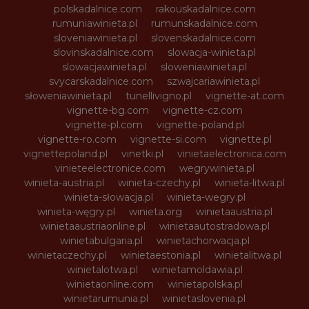
polskadalnice.com
rakouskadalnice.com
rumuniawinieta.pl
rumunskadalnice.com
sloveniawinieta.pl
slovenskadalnice.com
slovinskadalnice.com
slowacja-winieta.pl
slowacjawinieta.pl
sloweniawinieta.pl
svycarskadalnice.com
szwajcariawinieta.pl
słoweniawinieta.pl
tunellivigno.pl
vignette-at.com
vignette-bg.com
vignette-cz.com
vignette-pl.com
vignette-poland.pl
vignette-ro.com
vignette-si.com
vignette.pl
vignettepoland.pl
vinetki.pl
vinietaelectronica.com
vinieteelectronice.com
wegrywinieta.pl
winieta-austria.pl
winieta-czechy.pl
winieta-litwa.pl
winieta-słowacja.pl
winieta-wegry.pl
winieta-węgry.pl
winieta.org
winietaaustria.pl
winietaaustriaonline.pl
winietaautostradowa.pl
winietabulgaria.pl
winietachorwacja.pl
winietaczechy.pl
winietaestonia.pl
winietalitwa.pl
winietalotwa.pl
winietamoldawia.pl
winietaonline.com
winietapolska.pl
winietarumunia.pl
winietaslovenia.pl