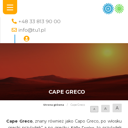
+48 33 813 90 00
info@tu1.pl
CAPE GRECO
Strona główna
/
Cape Greco
A
A
A
Cape Greco
, znany również jako Capo Greco, po włosku
„grecki przylądek” a po grecku: Κάβο Γκρέκο, to przylądek