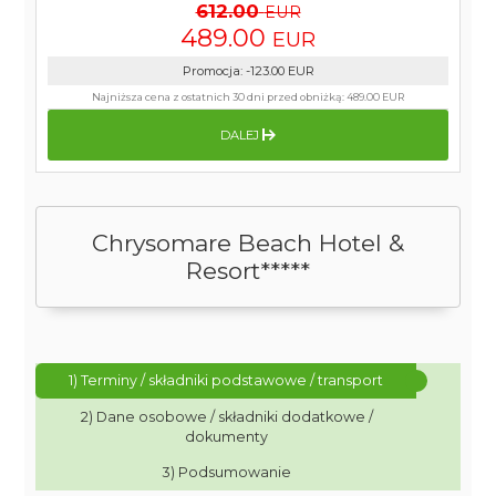
612.00
EUR
489.00
EUR
Promocja
:
-123.00
EUR
Najniższa cena z ostatnich 30 dni przed obniżką:
489.00 EUR
DALEJ
Chrysomare Beach Hotel &
Resort*****
1) Terminy / składniki podstawowe / transport
2) Dane osobowe / składniki dodatkowe /
dokumenty
3) Podsumowanie