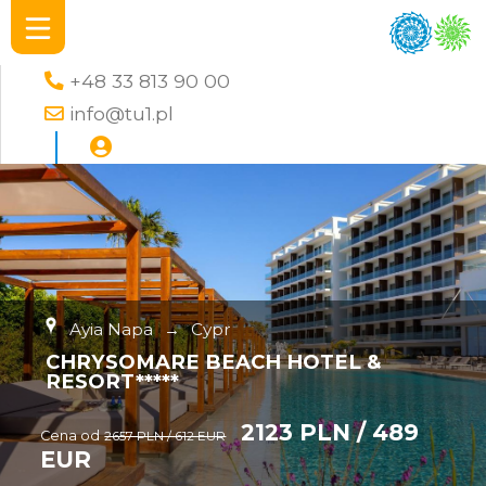
+48 33 813 90 00
info@tu1.pl
Ayia Napa
→
Cypr
CHRYSOMARE BEACH HOTEL &
RESORT*****
2123 PLN / 489
Cena od
2657 PLN / 612 EUR
EUR