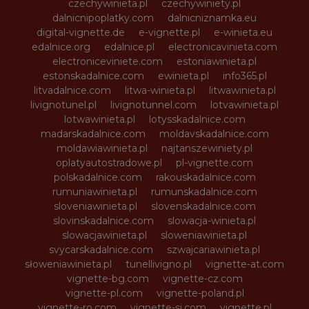
czechywinieta.pl
czechywiniety.pl
dalnicnipoplatky.com
dalnicniznamka.eu
digital-vignette.de
e-vignette.pl
e-winieta.eu
edalnice.org
edalnice.pl
electronicavinieta.com
electroniceviniete.com
estoniawinieta.pl
estonskadalnice.com
ewinieta.pl
info365.pl
litvadalnice.com
litwa-winieta.pl
litwawinieta.pl
livignotunel.pl
livignotunnel.com
lotvawinieta.pl
lotwawinieta.pl
lotysskadalnice.com
madarskadalnice.com
moldavskadalnice.com
moldawiawinieta.pl
najtanszewiniety.pl
oplatyautostradowe.pl
pl-vignette.com
polskadalnice.com
rakouskadalnice.com
rumuniawinieta.pl
rumunskadalnice.com
sloveniawinieta.pl
slovenskadalnice.com
slovinskadalnice.com
slowacja-winieta.pl
slowacjawinieta.pl
sloweniawinieta.pl
svycarskadalnice.com
szwajcariawinieta.pl
słoweniawinieta.pl
tunellivigno.pl
vignette-at.com
vignette-bg.com
vignette-cz.com
vignette-pl.com
vignette-poland.pl
vignette-ro.com
vignette-si.com
vignette.pl