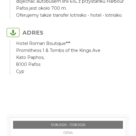
dojechać autobusem linii 615, z przystanku Harbour
Pafos jest około 700 m.
Oferujemy także transfer lotnisko - hotel - lotnisko.
ADRES
Hotel Roman Boutique***
Promitheos 1 & Tombs of the Kings Ave
Kato Paphos,
8100 Pafos
Cyp
10.08.2026 - 13.08.2026
CENA