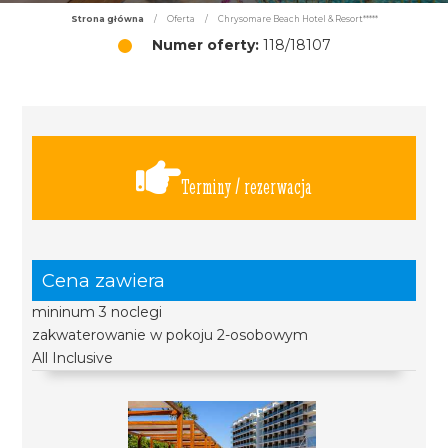
Strona główna
/
Oferta
/
Chrysomare Beach Hotel & Resort*****
Numer oferty:
118/18107
Terminy / rezerwacja
Cena zawiera
mininum 3 noclegi
zakwaterowanie w pokoju 2-osobowym
All Inclusive