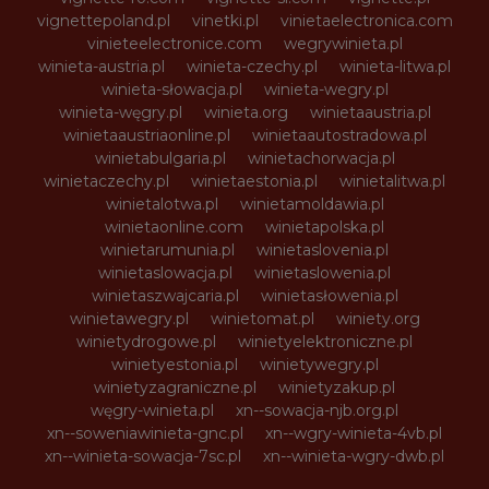
vignettepoland.pl
vinetki.pl
vinietaelectronica.com
vinieteelectronice.com
wegrywinieta.pl
winieta-austria.pl
winieta-czechy.pl
winieta-litwa.pl
winieta-słowacja.pl
winieta-wegry.pl
winieta-węgry.pl
winieta.org
winietaaustria.pl
winietaaustriaonline.pl
winietaautostradowa.pl
winietabulgaria.pl
winietachorwacja.pl
winietaczechy.pl
winietaestonia.pl
winietalitwa.pl
winietalotwa.pl
winietamoldawia.pl
winietaonline.com
winietapolska.pl
winietarumunia.pl
winietaslovenia.pl
winietaslowacja.pl
winietaslowenia.pl
winietaszwajcaria.pl
winietasłowenia.pl
winietawegry.pl
winietomat.pl
winiety.org
winietydrogowe.pl
winietyelektroniczne.pl
winietyestonia.pl
winietywegry.pl
winietyzagraniczne.pl
winietyzakup.pl
węgry-winieta.pl
xn--sowacja-njb.org.pl
xn--soweniawinieta-gnc.pl
xn--wgry-winieta-4vb.pl
xn--winieta-sowacja-7sc.pl
xn--winieta-wgry-dwb.pl