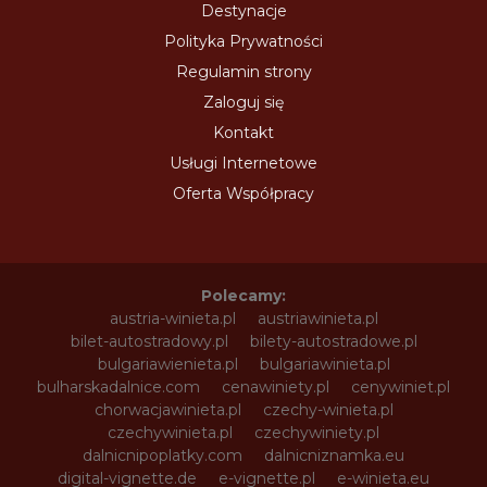
Destynacje
Polityka Prywatności
Regulamin strony
Zaloguj się
Kontakt
Usługi Internetowe
Oferta Współpracy
Polecamy:
austria-winieta.pl
austriawinieta.pl
bilet-autostradowy.pl
bilety-autostradowe.pl
bulgariawienieta.pl
bulgariawinieta.pl
bulharskadalnice.com
cenawiniety.pl
cenywiniet.pl
chorwacjawinieta.pl
czechy-winieta.pl
czechywinieta.pl
czechywiniety.pl
dalnicnipoplatky.com
dalnicniznamka.eu
digital-vignette.de
e-vignette.pl
e-winieta.eu