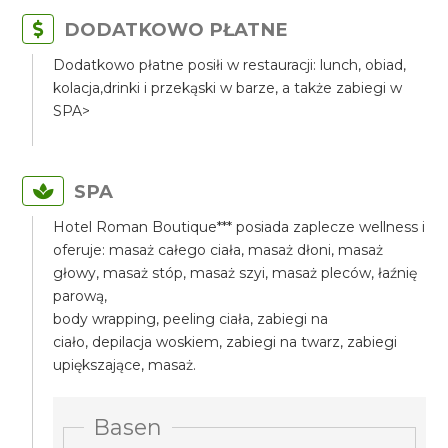
DODATKOWO PŁATNE
Dodatkowo płatne posiłi w restauracji: lunch, obiad,
kolacja,drinki i przekąski w barze, a także zabiegi w
SPA>
SPA
Hotel Roman Boutique*** posiada zaplecze wellness i
oferuje: masaż całego ciała, masaż dłoni, masaż
głowy, masaż stóp, masaż szyi, masaż pleców, łaźnię
parową,
body wrapping, peeling ciała, zabiegi na
ciało, depilacja woskiem, zabiegi na twarz, zabiegi
upiększające, masaż.
Basen