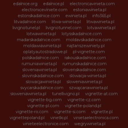
edalnice.org
edalnice.pl
electronicavinieta.com
electroniceviniete.com
estoniawinieta.pl
estonskadalnice.com
ewinieta.pl
info365.pl
litvadalnice.com
litwa-winieta.pl
litwawinieta.pl
livignotunel.pl
livignotunnel.com
lotvawinieta.pl
lotwawinieta.pl
lotysskadalnice.com
madarskadalnice.com
moldavskadalnice.com
moldawiawinieta.pl
najtanszewiniety.pl
oplatyautostradowe.pl
pl-vignette.com
polskadalnice.com
rakouskadalnice.com
rumuniawinieta.pl
rumunskadalnice.com
sloveniawinieta.pl
slovenskadalnice.com
slovinskadalnice.com
slowacja-winieta.pl
slowacjawinieta.pl
sloweniawinieta.pl
svycarskadalnice.com
szwajcariawinieta.pl
słoweniawinieta.pl
tunellivigno.pl
vignette-at.com
vignette-bg.com
vignette-cz.com
vignette-pl.com
vignette-poland.pl
vignette-ro.com
vignette-si.com
vignette.pl
vignettepoland.pl
vinetki.pl
vinietaelectronica.com
vinieteelectronice.com
wegrywinieta.pl