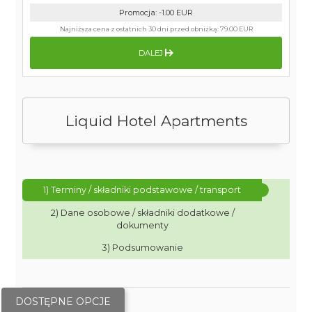
Promocja
:
-1.00
EUR
Najniższa cena z ostatnich 30 dni przed obniżką:
79.00 EUR
DALEJ
Liquid Hotel Apartments
1) Terminy / składniki podstawowe / transport
2) Dane osobowe / składniki dodatkowe /
dokumenty
3) Podsumowanie
DOSTĘPNE OPCJE