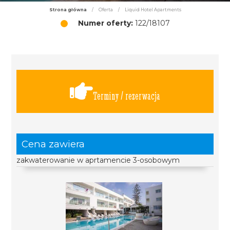
Strona główna
/
Oferta
/
Liquid Hotel Apartments
Numer oferty:
122/18107
Terminy / rezerwacja
Cena zawiera
zakwaterowanie w aprtamencie 3-osobowym