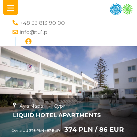
+48 33 813 90 00
info@tu1.pl
Ayia Napa
→
Cypr
LIQUID HOTEL APARTMENTS
374 PLN / 86 EUR
Cena od
378 PLN / 87 EUR