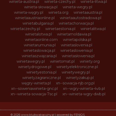
winieta-austria.pl
winieta-czechy.pl
winieta-litwa.pl
winieta-słowacja.pl
winieta-wegry.pl
winieta-węgry.pl
winieta.org
winietaaustria.pl
winietaaustriaonline.pl
winietaautostradowa.pl
winietabulgaria.pl
winietachorwacja.pl
winietaczechy.pl
winietaestonia.pl
winietalitwa.pl
winietalotwa.pl
winietamoldawia.pl
winietaonline.com
winietapolska.pl
winietarumunia.pl
winietaslovenia.pl
winietaslowacja.pl
winietaslowenia.pl
winietaszwajcaria.pl
winietasłowenia.pl
winietawegry.pl
winietomat.pl
winiety.org
winietydrogowe.pl
winietyelektroniczne.pl
winietyestonia.pl
winietywegry.pl
winietyzagraniczne.pl
winietyzakup.pl
węgry-winieta.pl
xn--sowacja-njb.org.pl
xn--soweniawinieta-gnc.pl
xn--wgry-winieta-4vb.pl
xn--winieta-sowacja-7sc.pl
xn--winieta-wgry-dwb.pl
© 2026 www.klubwakacyjny.pl | powered by FENIQS