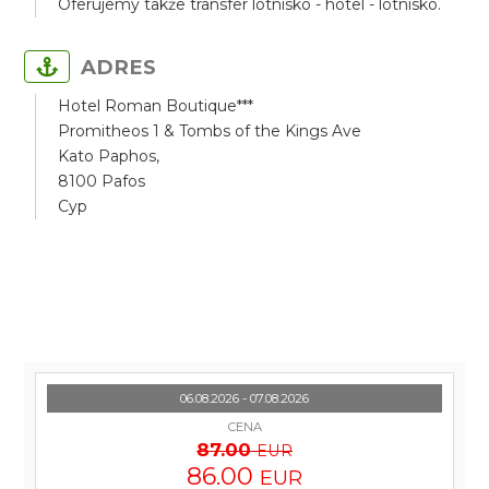
Oferujemy także transfer lotnisko - hotel - lotnisko.
ADRES
Hotel Roman Boutique***
Promitheos 1 & Tombs of the Kings Ave
Kato Paphos,
8100 Pafos
Cyp
06.08.2026 - 07.08.2026
CENA
87.00
EUR
86.00
EUR