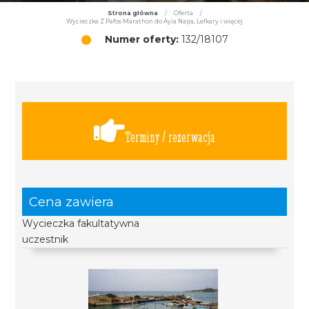
Strona główna
/
Oferta
/
Wycieczka Z Pafos Marathon do Ayia Napa, Lefkary i więcej
Numer oferty:
132/18107
Terminy / rezerwacja
Cena zawiera
Wycieczka fakultatywna
uczestnik