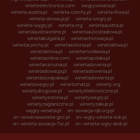
vinieteelectronice.com
wegrywinieta.pl
winieta-austria.pl
winieta-czechy.pl
winieta-litwa.pl
winieta-słowacja.pl
winieta-wegry.pl
winieta-węgry.pl
winieta.org
winietaaustria.pl
winietaaustriaonline.pl
winietaautostradowa.pl
winietabulgaria.pl
winietachorwacja.pl
winietaczechy.pl
winietaestonia.pl
winietalitwa.pl
winietalotwa.pl
winietamoldawia.pl
winietaonline.com
winietapolska.pl
winietarumunia.pl
winietaslovenia.pl
winietaslowacja.pl
winietaslowenia.pl
winietaszwajcaria.pl
winietasłowenia.pl
winietawegry.pl
winietomat.pl
winiety.org
winietydrogowe.pl
winietyelektroniczne.pl
winietyestonia.pl
winietywegry.pl
winietyzagraniczne.pl
winietyzakup.pl
węgry-winieta.pl
xn--sowacja-njb.org.pl
xn--soweniawinieta-gnc.pl
xn--wgry-winieta-4vb.pl
xn--winieta-sowacja-7sc.pl
xn--winieta-wgry-dwb.pl