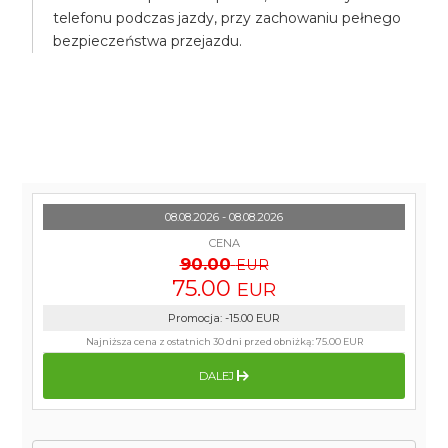
telefonu podczas jazdy, przy zachowaniu pełnego
bezpieczeństwa przejazdu.
08.08.2026 - 08.08.2026
CENA
90.00
EUR
75.00
EUR
Promocja
:
-15.00
EUR
Najniższa cena z ostatnich 30 dni przed obniżką:
75.00 EUR
DALEJ