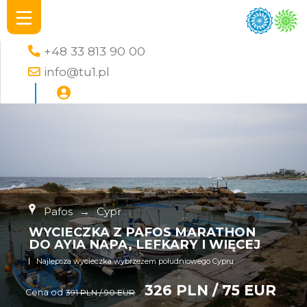
+48 33 813 90 00
info@tu1.pl
Pafos
→
Cypr
WYCIECZKA Z PAFOS MARATHON
DO AYIA NAPA, LEFKARY I WIĘCEJ
Najlepsza wycieczka wybrzeżem południowego Cypru
326 PLN / 75 EUR
Cena od
391 PLN / 90 EUR