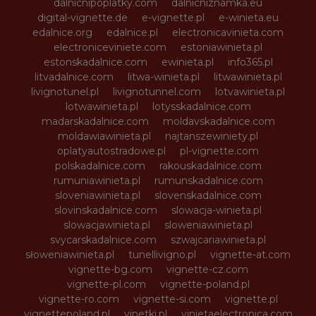
dalnicnipoplatky.com
dalnicniznamka.eu
digital-vignette.de
e-vignette.pl
e-winieta.eu
edalnice.org
edalnice.pl
electronicavinieta.com
electroniceviniete.com
estoniawinieta.pl
estonskadalnice.com
ewinieta.pl
info365.pl
litvadalnice.com
litwa-winieta.pl
litwawinieta.pl
livignotunel.pl
livignotunnel.com
lotvawinieta.pl
lotwawinieta.pl
lotysskadalnice.com
madarskadalnice.com
moldavskadalnice.com
moldawiawinieta.pl
najtanszewiniety.pl
oplatyautostradowe.pl
pl-vignette.com
polskadalnice.com
rakouskadalnice.com
rumuniawinieta.pl
rumunskadalnice.com
sloveniawinieta.pl
slovenskadalnice.com
slovinskadalnice.com
slowacja-winieta.pl
slowacjawinieta.pl
sloweniawinieta.pl
svycarskadalnice.com
szwajcariawinieta.pl
słoweniawinieta.pl
tunellivigno.pl
vignette-at.com
vignette-bg.com
vignette-cz.com
vignette-pl.com
vignette-poland.pl
vignette-ro.com
vignette-si.com
vignette.pl
vignettepoland.pl
vinetki.pl
vinietaelectronica.com