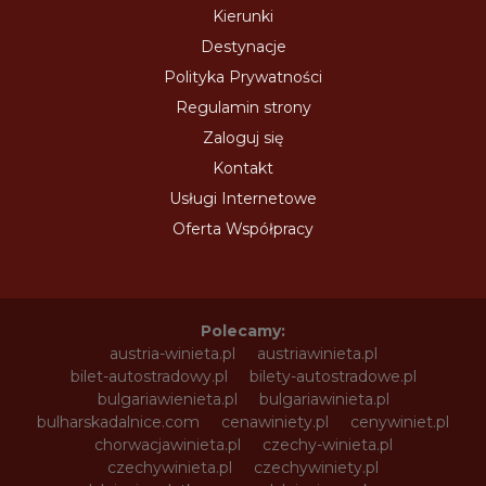
Kierunki
Destynacje
Polityka Prywatności
Regulamin strony
Zaloguj się
Kontakt
Usługi Internetowe
Oferta Współpracy
Polecamy:
austria-winieta.pl
austriawinieta.pl
bilet-autostradowy.pl
bilety-autostradowe.pl
bulgariawienieta.pl
bulgariawinieta.pl
bulharskadalnice.com
cenawiniety.pl
cenywiniet.pl
chorwacjawinieta.pl
czechy-winieta.pl
czechywinieta.pl
czechywiniety.pl