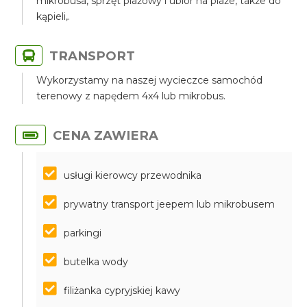
mikrobusa, sprzęt plażowy i ubiór na plaże, także do
kąpieli,.
TRANSPORT
Wykorzystamy na naszej wycieczce samochód
terenowy z napędem 4x4 lub mikrobus.
CENA ZAWIERA
usługi kierowcy przewodnika
prywatny transport jeepem lub mikrobusem
parkingi
butelka wody
filiżanka cypryjskiej kawy