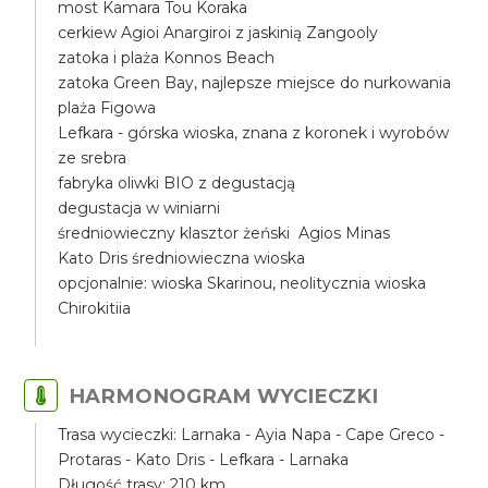
most Kamara Tou Koraka
cerkiew Agioi Anargiroi z jaskinią Zangooly
zatoka i plaża Konnos Beach
zatoka Green Bay, najlepsze miejsce do nurkowania
plaża Figowa
Lefkara - górska wioska, znana z koronek i wyrobów
ze srebra
fabryka oliwki BIO z degustacją
degustacja w winiarni
średniowieczny klasztor żeński Agios Minas
Kato Dris średniowieczna wioska
opcjonalnie: wioska Skarinou, neolitycznia wioska
Chirokitiia
HARMONOGRAM WYCIECZKI
Trasa wycieczki: Larnaka - Ayia Napa - Cape Greco -
Protaras - Kato Dris - Lefkara - Larnaka
Długość trasy: 210 km