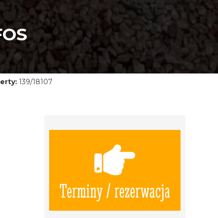
FOS
erty:
139/18107
Terminy / rezerwacja