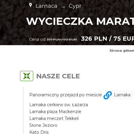
Larnaca
→
Cypr
WYCIECZKA MARAT
326 PLN / 75 EU
Cena od
391 PLN / 90 EUR
Strona głów
NASZE CELE
Panoramiczny przejazd po mieście
Larnaka
Larnaka cerkiew św. Łazarza
Larnaka plaża Mackenzie
Larnaka meczet Tekkeli
Słone Jezioro
Kato Dris