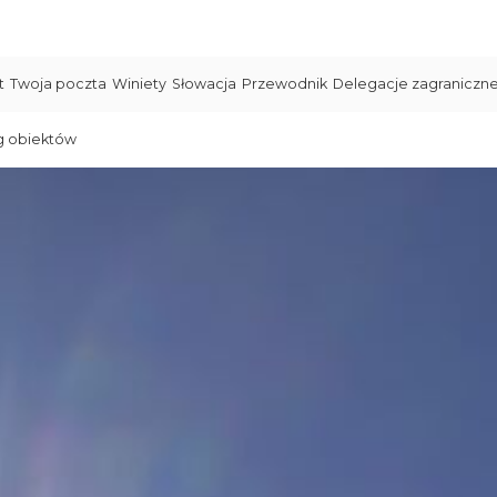
t
Twoja poczta
Winiety
Słowacja
Przewodnik
Delegacje zagraniczn
g obiektów