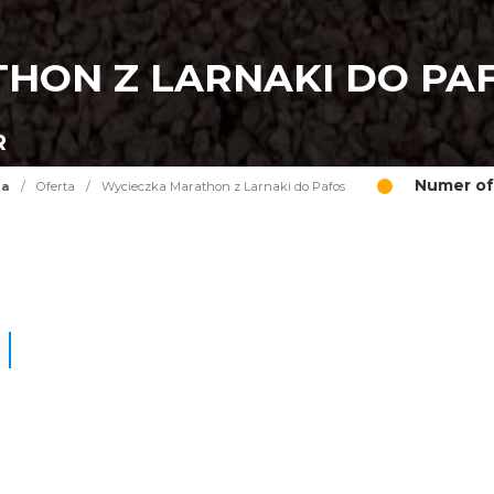
HON Z LARNAKI DO PA
R
Numer of
na
/
Oferta
/
Wycieczka Marathon z Larnaki do Pafos