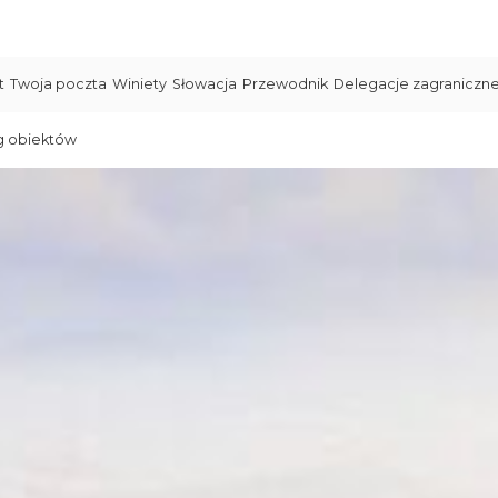
t
Twoja poczta
Winiety
Słowacja
Przewodnik
Delegacje zagraniczn
g obiektów