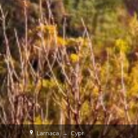
Larnaca
→
Cypr