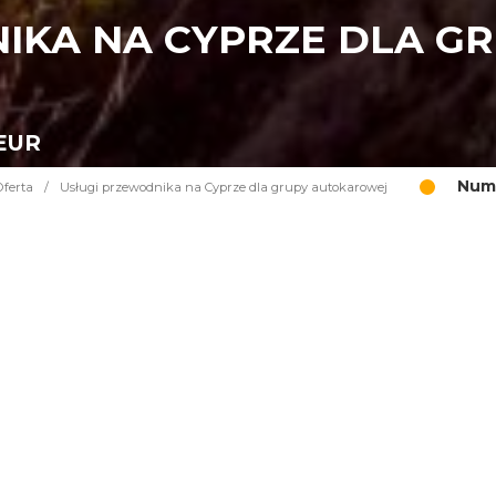
IKA NA CYPRZE DLA G
 EUR
Nume
Oferta
/
Usługi przewodnika na Cyprze dla grupy autokarowej