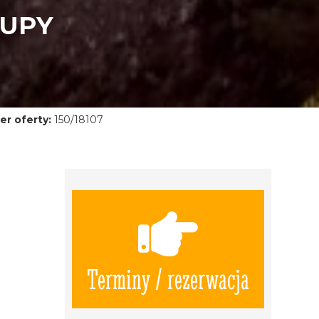
RUPY
r oferty:
150/18107
Terminy / rezerwacja