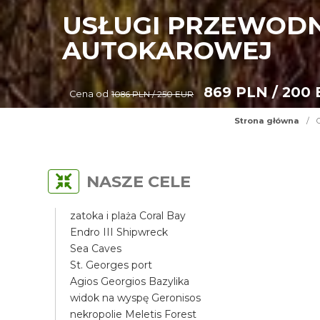
USŁUGI PRZEWODN
AUTOKAROWEJ
869 PLN / 200
Cena od
1086 PLN / 250 EUR
Strona główna
/
NASZE CELE
zatoka i plaża Coral Bay
Endro III Shipwreck
Sea Caves
St. Georges port
Agios Georgios Bazylika
widok na wyspę Geronisos
nekropolie Meletis Forest