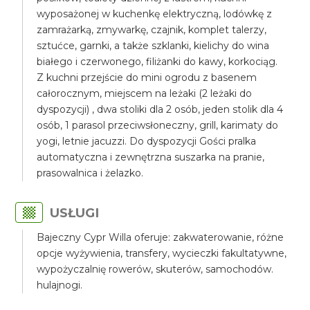
wyposażonej w kuchenkę elektryczną, lodówkę z
zamrażarką, zmywarkę, czajnik, komplet talerzy,
sztućce, garnki, a także szklanki, kielichy do wina
białego i czerwonego, filiżanki do kawy, korkociąg.
Z kuchni przejście do mini ogrodu z basenem
całorocznym, miejscem na leżaki (2 leżaki do
dyspozycji) , dwa stoliki dla 2 osób, jeden stolik dla 4
osób, 1 parasol przeciwsłoneczny, grill, karimaty do
yogi, letnie jacuzzi. Do dyspozycji Gości pralka
automatyczna i zewnętrzna suszarka na pranie,
prasowalnica i żelazko.
USŁUGI
Bajeczny Cypr Willa oferuje: zakwaterowanie, różne
opcje wyżywienia, transfery, wycieczki fakultatywne,
wypożyczalnię rowerów, skuterów, samochodów.
hulajnogi.