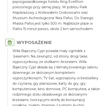
pięciogwiazdkowego hotelu King Evelthon
położonego przy samej plaży. W pobliżu Park
Krajobrazowy z Królewskimi Grobowcami oraz
Muzeum Archeologiczne Nea Pafos. Do Starego
Miasta Pafos jest tylko 500 m. Najbliższe plaże w
Pafos 15 minut pieszo, około 2 km samochodem.
WYPOSAŻENIE
Willa Bajeczny Cypr posiada mały ogródek z
basenem. Na zewnątrz, od strony drogi taras
wypoczynkowy ze stolikami i krzesłami. Willa
Bajeczny Cypr składa się z klimatyzowanego salonu
dziennego ze skórzanym kompletem
wypoczynkowym, TV Sat, wyposażony w bestsellery
do czytania, gry planszowe, karty do gry, gry
komputerowe, kino domowe, PC komputera, a także
rodzinnego stołu obiadowego ze skórzanymi
krzesłami, tworzącymi strefę do konsumpcji
posiłków, toalety dziennej z lustrem, kuchni