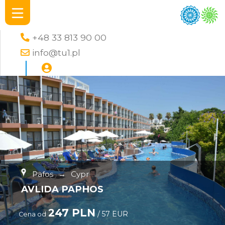
+48 33 813 90 00
info@tu1.pl
Pafos
→
Cypr
AVLIDA PAPHOS
247 PLN
/ 57 EUR
Cena od