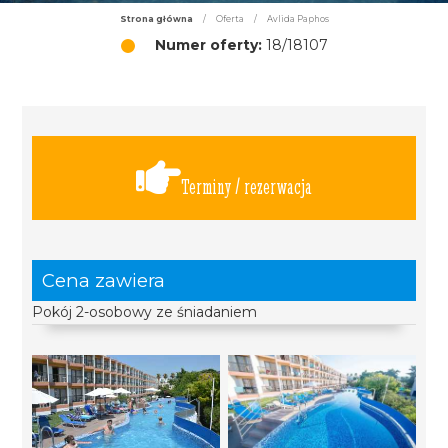
Strona główna
/
Oferta
/
Avlida Paphos
Numer oferty:
18/18107
Terminy / rezerwacja
Cena zawiera
Pokój 2-osobowy ze śniadaniem