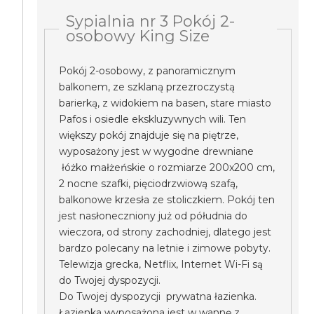
Sypialnia nr 3 Pokój 2-
osobowy King Size
Pokój 2-osobowy, z panoramicznym
balkonem, ze szklaną przezroczystą
barierką, z widokiem na basen, stare miasto
Pafos i osiedle ekskluzywnych wili. Ten
większy pokój znajduje się na piętrze,
wyposażony jest w wygodne drewniane
łóżko małżeńskie o rozmiarze 200x200 cm,
2 nocne szafki, pięciodrzwiową szafą,
balkonowe krzesła ze stoliczkiem. Pokój ten
jest nasłoneczniony już od półudnia do
wieczora, od strony zachodniej, dlatego jest
bardzo polecany na letnie i zimowe pobyty.
Telewizja grecka, Netflix, Internet Wi-Fi są
do Twojej dyspozycji.
Do Twojej dyspozycji prywatna łazienka.
Łazienka wyposażona jest w wannę z