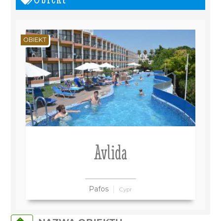
OBIEKT
Avlida
Pafos
Cypr