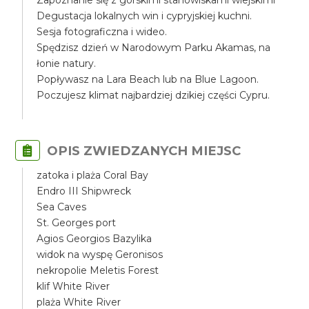
Zapoznanie się z górskimi stanowiskami wiejskimi
Degustacja lokalnych win i cypryjskiej kuchni.
Sesja fotograficzna i wideo.
Spędzisz dzień w Narodowym Parku Akamas, na
łonie natury.
Popływasz na Lara Beach lub na Blue Lagoon.
Poczujesz klimat najbardziej dzikiej części Cypru.
OPIS ZWIEDZANYCH MIEJSC
zatoka i plaża Coral Bay
Endro III Shipwreck
Sea Caves
St. Georges port
Agios Georgios Bazylika
widok na wyspę Geronisos
nekropolie Meletis Forest
klif White River
plaża White River