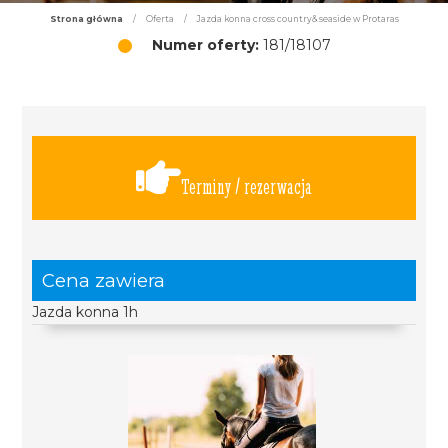
Strona główna
/
Oferta
/
Jazda konna cross country& seaside w Protaras
Numer oferty:
181/18107
Terminy / rezerwacja
Cena zawiera
Jazda konna 1h