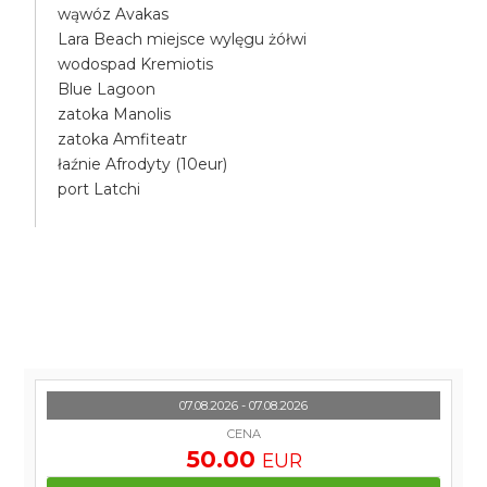
wąwóz Avakas
Lara Beach miejsce wylęgu żółwi
wodospad Kremiotis
Blue Lagoon
zatoka Manolis
zatoka Amfiteatr
łaźnie Afrodyty (10eur)
port Latchi
07.08.2026 - 07.08.2026
CENA
50.00
EUR