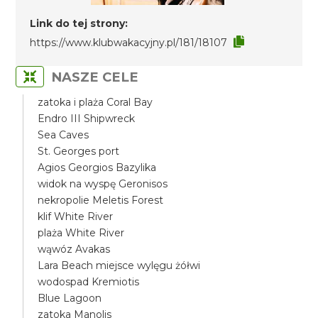
Link do tej strony:
https://www.klubwakacyjny.pl/181/18107
NASZE CELE
zatoka i plaża Coral Bay
Endro III Shipwreck
Sea Caves
St. Georges port
Agios Georgios Bazylika
widok na wyspę Geronisos
nekropolie Meletis Forest
klif White River
plaża White River
wąwóz Avakas
Lara Beach miejsce wylęgu żółwi
wodospad Kremiotis
Blue Lagoon
zatoka Manolis