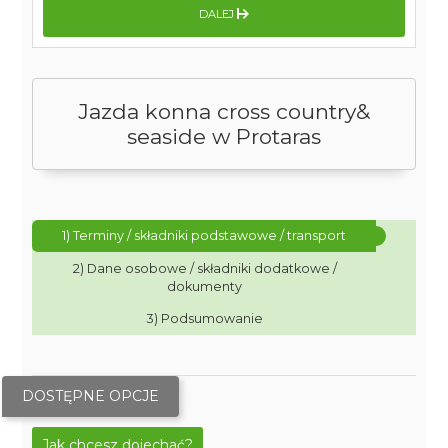
DALEJ
Jazda konna cross country&
seaside w Protaras
1) Terminy / składniki podstawowe / transport
2) Dane osobowe / składniki dodatkowe /
dokumenty
3) Podsumowanie
DOSTĘPNE OPCJE
Jak chcesz dojechać?