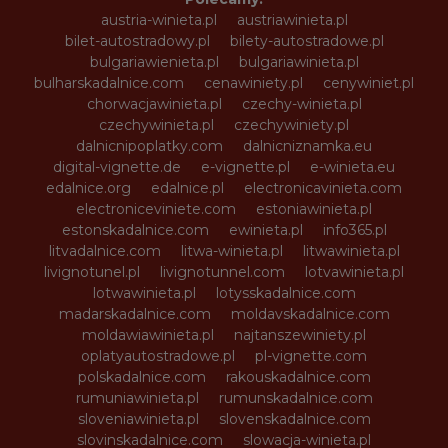
austria-winieta.pl
austriawinieta.pl
bilet-autostradowy.pl
bilety-autostradowe.pl
bulgariawienieta.pl
bulgariawinieta.pl
bulharskadalnice.com
cenawiniety.pl
cenywiniet.pl
chorwacjawinieta.pl
czechy-winieta.pl
czechywinieta.pl
czechywiniety.pl
dalnicnipoplatky.com
dalnicniznamka.eu
digital-vignette.de
e-vignette.pl
e-winieta.eu
edalnice.org
edalnice.pl
electronicavinieta.com
electroniceviniete.com
estoniawinieta.pl
estonskadalnice.com
ewinieta.pl
info365.pl
litvadalnice.com
litwa-winieta.pl
litwawinieta.pl
livignotunel.pl
livignotunnel.com
lotvawinieta.pl
lotwawinieta.pl
lotysskadalnice.com
madarskadalnice.com
moldavskadalnice.com
moldawiawinieta.pl
najtanszewiniety.pl
oplatyautostradowe.pl
pl-vignette.com
polskadalnice.com
rakouskadalnice.com
rumuniawinieta.pl
rumunskadalnice.com
sloveniawinieta.pl
slovenskadalnice.com
slovinskadalnice.com
slowacja-winieta.pl