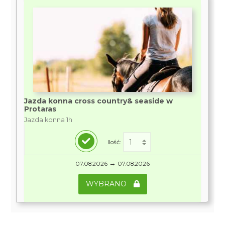
Jazda konna cross country& seaside w
Protaras
Jazda konna 1h
Ilość:
→
07.08.2026
07.08.2026
WYBRANO