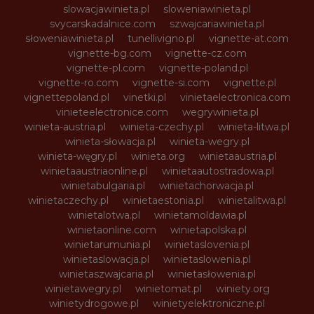
slowacjawinieta.pl
sloweniawinieta.pl
svycarskadalnice.com
szwajcariawinieta.pl
słoweniawinieta.pl
tunellivigno.pl
vignette-at.com
vignette-bg.com
vignette-cz.com
vignette-pl.com
vignette-poland.pl
vignette-ro.com
vignette-si.com
vignette.pl
vignettepoland.pl
vinetki.pl
vinietaelectronica.com
vinieteelectronice.com
wegrywinieta.pl
winieta-austria.pl
winieta-czechy.pl
winieta-litwa.pl
winieta-słowacja.pl
winieta-wegry.pl
winieta-węgry.pl
winieta.org
winietaaustria.pl
winietaaustriaonline.pl
winietaautostradowa.pl
winietabulgaria.pl
winietachorwacja.pl
winietaczechy.pl
winietaestonia.pl
winietalitwa.pl
winietalotwa.pl
winietamoldawia.pl
winietaonline.com
winietapolska.pl
winietarumunia.pl
winietaslovenia.pl
winietaslowacja.pl
winietaslowenia.pl
winietaszwajcaria.pl
winietasłowenia.pl
winietawegry.pl
winietomat.pl
winiety.org
winietydrogowe.pl
winietyelektroniczne.pl