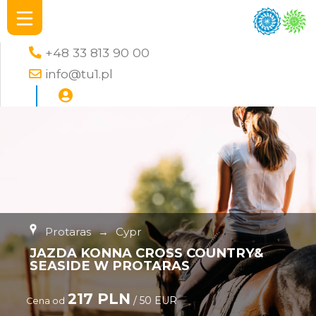
+48 33 813 90 00
info@tu1.pl
Protaras
→
Cypr
JAZDA KONNA CROSS COUNTRY&
SEASIDE W PROTARAS
217 PLN
/ 50 EUR
Cena od