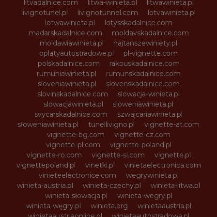
litvadalnice.com
litwa-winieta.pl
litwawinieta.pl
livignotunel.pl
livignotunnel.com
lotvawinieta.pl
lotwawinieta.pl
lotysskadalnice.com
madarskadalnice.com
moldavskadalnice.com
moldawiawinieta.pl
najtanszewiniety.pl
oplatyautostradowe.pl
pl-vignette.com
polskadalnice.com
rakouskadalnice.com
rumuniawinieta.pl
rumunskadalnice.com
sloveniawinieta.pl
slovenskadalnice.com
slovinskadalnice.com
slowacja-winieta.pl
slowacjawinieta.pl
sloweniawinieta.pl
svycarskadalnice.com
szwajcariawinieta.pl
słoweniawinieta.pl
tunellivigno.pl
vignette-at.com
vignette-bg.com
vignette-cz.com
vignette-pl.com
vignette-poland.pl
vignette-ro.com
vignette-si.com
vignette.pl
vignettepoland.pl
vinetki.pl
vinietaelectronica.com
vinieteelectronice.com
wegrywinieta.pl
winieta-austria.pl
winieta-czechy.pl
winieta-litwa.pl
winieta-słowacja.pl
winieta-wegry.pl
winieta-węgry.pl
winieta.org
winietaaustria.pl
winietaaustriaonline.pl
winietaautostradowa.pl