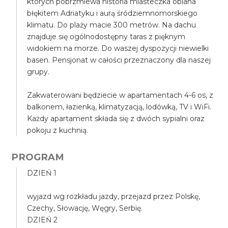
których pobrzmiewa historia miasteczka oblana
błękitem Adriatyku i aurą śródziemnomorskiego
klimatu. Do plaży macie 300 metrów. Na dachu
znajduje się ogólnodostępny taras z pięknym
widokiem na morze. Do waszej dyspozycji niewielki
basen. Pensjonat w całości przeznaczony dla naszej
grupy.
Zakwaterowani będziecie w apartamentach 4-6 os, z
balkonem, łazienką, klimatyzacją, lodówką, TV i WiFi.
Każdy apartament składa się z dwóch sypialni oraz
pokoju z kuchnią.
PROGRAM
DZIEŃ 1
wyjazd wg rozkładu jazdy, przejazd przez Polskę,
Czechy, Słowację, Węgry, Serbię.
DZIEŃ 2