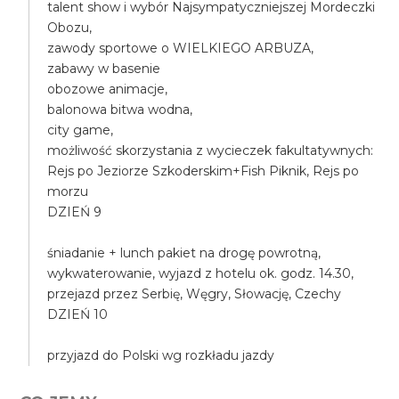
talent show i wybór Najsympatyczniejszej Mordeczki
Obozu,
zawody sportowe o WIELKIEGO ARBUZA,
zabawy w basenie
obozowe animacje,
balonowa bitwa wodna,
city game,
możliwość skorzystania z wycieczek fakultatywnych:
Rejs po Jeziorze Szkoderskim+Fish Piknik, Rejs po
morzu
DZIEŃ 9
śniadanie + lunch pakiet na drogę powrotną,
wykwaterowanie, wyjazd z hotelu ok. godz. 14.30,
przejazd przez Serbię, Węgry, Słowację, Czechy
DZIEŃ 10
przyjazd do Polski wg rozkładu jazdy