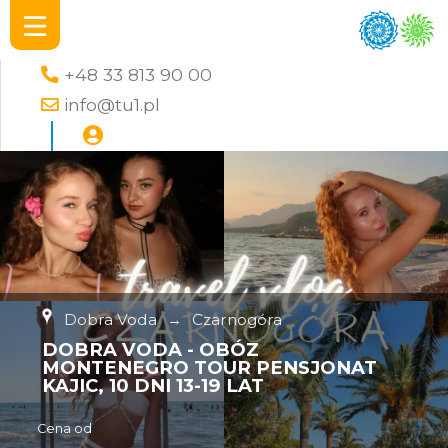
+48 33 813 90 00
info@tu1.pl
Dobra Voda
→
Czarnogóra
DOBRA VODA - OBÓZ
MONTENEGRO TOUR PENSJONAT
KAJIC, 10 DNI 13-19 LAT
Cena od