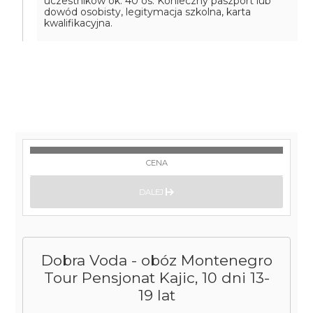
uczestników ok. 40 os. Konieczny paszport lub
dowód osobisty, legitymacja szkolna, karta
kwalifikacyjna.
CENA
DALEJ
Dobra Voda - obóz Montenegro
Tour Pensjonat Kajic, 10 dni 13-
19 lat