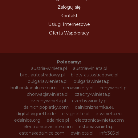
Zaloguj się
Kontakt
Usługi Internetowe
Oferta Współpracy
Polecamy:
austria-winieta.pl
austriawinieta.pl
bilet-autostradowy.pl
bilety-autostradowe.pl
bulgariawienieta.pl
bulgariawinieta.pl
bulharskadalnice.com
cenawiniety.pl
cenywiniet.pl
chorwacjawinieta.pl
czechy-winieta.pl
czechywinieta.pl
czechywiniety.pl
dalnicnipoplatky.com
dalnicniznamka.eu
digital-vignette.de
e-vignette.pl
e-winieta.eu
edalnice.org
edalnice.pl
electronicavinieta.com
electroniceviniete.com
estoniawinieta.pl
estonskadalnice.com
ewinieta.pl
info365.pl