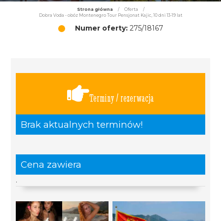
Strona główna
/
Oferta
/
Dobra Voda - obóz Montenegro Tour Pensjonat Kajic, 10 dni 13-19 lat
Numer oferty:
275/18167
Terminy / rezerwacja
Brak aktualnych terminów!
Cena zawiera
.