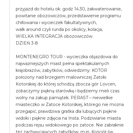
przyjazd do hotelu ok. godz 14.30, zakwaterowanie,
powitanie obozowiczów, przedstawienie programu
chillowania i wycieczek fakultatywnych,
walk around czyli runda po okolicy, kolacja,
WIELKA INTEGRACJA obozowiczów.
DZIEŃ 3-8
MONTENEGRO TOUR - wycieczka objazdowa do
najważniejszych miast pełna spektakularnych
krajobrazów, zabytków, odwiedzimy: KOTOR
położony nad brzegiem malowniczej Zatoki
Kotorskiej do której schodzą zbocza gór Lovcen,
zobaczymy piękną starówkę i będziemy mieli czas
wolny na zakup pamiątek. PERAST – niewielkie
miasteczko w Zatoce Kotorskiej, którego nie można
przegapić, prawdziwa gratka dla lubiących piękne
widoki i piękne zdjęcia na Insta. Podziwianie miasta
podczas rejsu widokowego po zatoce. Nie zabraknie
też zachwycających zabytków, m.in. Kościół św.