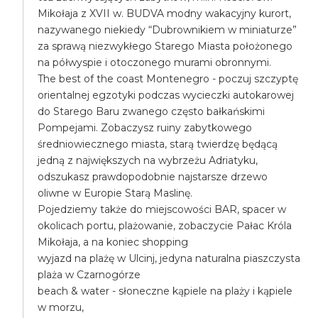
Mikołaja z XVII w. BUDVA modny wakacyjny kurort,
nazywanego niekiedy “Dubrownikiem w miniaturze”
za sprawą niezwykłego Starego Miasta położonego
na półwyspie i otoczonego murami obronnymi.
The best of the coast Montenegro - poczuj szczyptę
orientalnej egzotyki podczas wycieczki autokarowej
do Starego Baru zwanego często bałkańskimi
Pompejami. Zobaczysz ruiny zabytkowego
średniowiecznego miasta, starą twierdzę będącą
jedną z największych na wybrzeżu Adriatyku,
odszukasz prawdopodobnie najstarsze drzewo
oliwne w Europie Starą Maslinę.
Pojedziemy także do miejscowości BAR, spacer w
okolicach portu, plażowanie, zobaczycie Pałac Króla
Mikołaja, a na koniec shopping
wyjazd na plażę w Ulcinj, jedyna naturalna piaszczysta
plaża w Czarnogórze
beach & water - słoneczne kąpiele na plaży i kąpiele
w morzu,