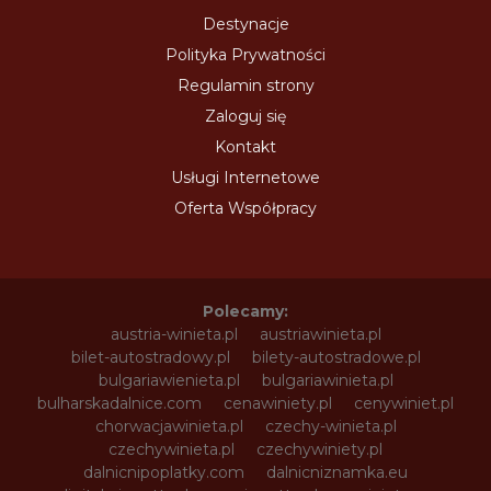
Destynacje
Polityka Prywatności
Regulamin strony
Zaloguj się
Kontakt
Usługi Internetowe
Oferta Współpracy
Polecamy:
austria-winieta.pl
austriawinieta.pl
bilet-autostradowy.pl
bilety-autostradowe.pl
bulgariawienieta.pl
bulgariawinieta.pl
bulharskadalnice.com
cenawiniety.pl
cenywiniet.pl
chorwacjawinieta.pl
czechy-winieta.pl
czechywinieta.pl
czechywiniety.pl
dalnicnipoplatky.com
dalnicniznamka.eu