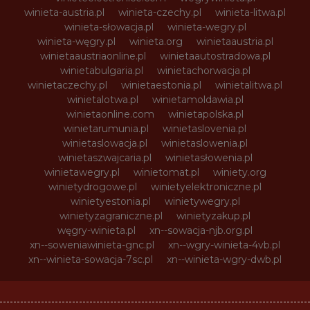
winieta-austria.pl
winieta-czechy.pl
winieta-litwa.pl
winieta-słowacja.pl
winieta-wegry.pl
winieta-węgry.pl
winieta.org
winietaaustria.pl
winietaaustriaonline.pl
winietaautostradowa.pl
winietabulgaria.pl
winietachorwacja.pl
winietaczechy.pl
winietaestonia.pl
winietalitwa.pl
winietalotwa.pl
winietamoldawia.pl
winietaonline.com
winietapolska.pl
winietarumunia.pl
winietaslovenia.pl
winietaslowacja.pl
winietaslowenia.pl
winietaszwajcaria.pl
winietasłowenia.pl
winietawegry.pl
winietomat.pl
winiety.org
winietydrogowe.pl
winietyelektroniczne.pl
winietyestonia.pl
winietywegry.pl
winietyzagraniczne.pl
winietyzakup.pl
węgry-winieta.pl
xn--sowacja-njb.org.pl
xn--soweniawinieta-gnc.pl
xn--wgry-winieta-4vb.pl
xn--winieta-sowacja-7sc.pl
xn--winieta-wgry-dwb.pl