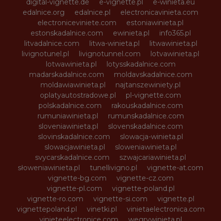
digital-vignette.de
e-vignette.pl
e-winieta.eu
edalnice.org
edalnice.pl
electronicavinieta.com
electroniceviniete.com
estoniawinieta.pl
estonskadalnice.com
ewinieta.pl
info365.pl
litvadalnice.com
litwa-winieta.pl
litwawinieta.pl
livignotunel.pl
livignotunnel.com
lotvawinieta.pl
lotwawinieta.pl
lotysskadalnice.com
madarskadalnice.com
moldavskadalnice.com
moldawiawinieta.pl
najtanszewiniety.pl
oplatyautostradowe.pl
pl-vignette.com
polskadalnice.com
rakouskadalnice.com
rumuniawinieta.pl
rumunskadalnice.com
sloveniawinieta.pl
slovenskadalnice.com
slovinskadalnice.com
slowacja-winieta.pl
slowacjawinieta.pl
sloweniawinieta.pl
svycarskadalnice.com
szwajcariawinieta.pl
słoweniawinieta.pl
tunellivigno.pl
vignette-at.com
vignette-bg.com
vignette-cz.com
vignette-pl.com
vignette-poland.pl
vignette-ro.com
vignette-si.com
vignette.pl
vignettepoland.pl
vinetki.pl
vinietaelectronica.com
vinieteelectronice.com
wegrywinieta.pl