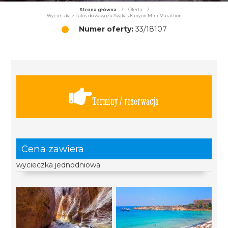
Strona główna
/
Oferta
/
Wycieczka z Pafos do wąwozu Avakas Kanyon Mini Marathon
Numer oferty:
33/18107
Terminy / rezerwacja
Cena zawiera
wycieczka jednodniowa