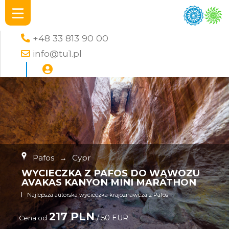
+48 33 813 90 00
info@tu1.pl
Pafos
→
Cypr
WYCIECZKA Z PAFOS DO WĄWOZU
AVAKAS KANYON MINI MARATHON
Najlepsza autorska wycieczka krajoznawcza z Pafos
217 PLN
/ 50 EUR
Cena od