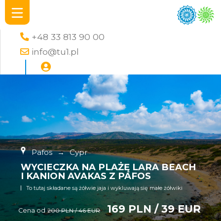
+48 33 813 90 00
info@tu1.pl
Pafos
→
Cypr
WYCIECZKA NA PLAŻĘ LARA BEACH
I KANION AVAKAS Z PAFOS
To tutaj składane są żółwie jaja i wykluwają się małe żółwiki
169 PLN / 39 EUR
Cena od
200 PLN / 46 EUR