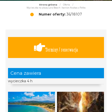
Strona główna
/
Oferta
/
Wycieczka na plażę Lara Beach i kanion Avakas z Pafos
Numer oferty:
36/18107
Terminy / rezerwacja
Cena zawiera
wycieczka 4 h