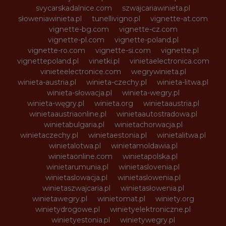
svycarskadalnice.com
szwajcariawinieta.pl
słoweniawinieta.pl
tunellivigno.pl
vignette-at.com
vignette-bg.com
vignette-cz.com
vignette-pl.com
vignette-poland.pl
vignette-ro.com
vignette-si.com
vignette.pl
vignettepoland.pl
vinetki.pl
vinietaelectronica.com
vinieteelectronice.com
wegrywinieta.pl
winieta-austria.pl
winieta-czechy.pl
winieta-litwa.pl
winieta-słowacja.pl
winieta-wegry.pl
winieta-węgry.pl
winieta.org
winietaaustria.pl
winietaaustriaonline.pl
winietaautostradowa.pl
winietabulgaria.pl
winietachorwacja.pl
winietaczechy.pl
winietaestonia.pl
winietalitwa.pl
winietalotwa.pl
winietamoldawia.pl
winietaonline.com
winietapolska.pl
winietarumunia.pl
winietaslovenia.pl
winietaslowacja.pl
winietaslowenia.pl
winietaszwajcaria.pl
winietasłowenia.pl
winietawegry.pl
winietomat.pl
winiety.org
winietydrogowe.pl
winietyelektroniczne.pl
winietyestonia.pl
winietywegry.pl