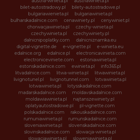
austria-winieta.pl
austriawinieta.pl
bilet-autostradowy.pl
bilety-autostradowe.pl
bulgariawienieta.pl
bulgariawinieta.pl
bulharskadalnice.com
cenawiniety.pl
cenywiniet.pl
chorwacjawinieta.pl
czechy-winieta.pl
czechywinieta.pl
czechywiniety.pl
dalnicnipoplatky.com
dalnicniznamka.eu
digital-vignette.de
e-vignette.pl
e-winieta.eu
edalnice.org
edalnice.pl
electronicavinieta.com
electroniceviniete.com
estoniawinieta.pl
estonskadalnice.com
ewinieta.pl
info365.pl
litvadalnice.com
litwa-winieta.pl
litwawinieta.pl
livignotunel.pl
livignotunnel.com
lotvawinieta.pl
lotwawinieta.pl
lotysskadalnice.com
madarskadalnice.com
moldavskadalnice.com
moldawiawinieta.pl
najtanszewiniety.pl
oplatyautostradowe.pl
pl-vignette.com
polskadalnice.com
rakouskadalnice.com
rumuniawinieta.pl
rumunskadalnice.com
sloveniawinieta.pl
slovenskadalnice.com
slovinskadalnice.com
slowacja-winieta.pl
slowacjawinieta.pl
sloweniawinieta.pl