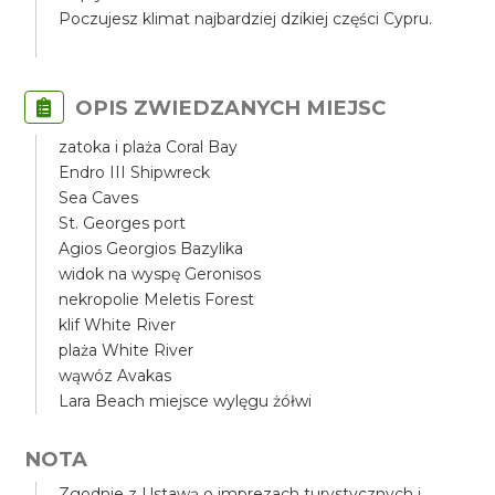
Poczujesz klimat najbardziej dzikiej części Cypru.
OPIS ZWIEDZANYCH MIEJSC
zatoka i plaża Coral Bay
Endro III Shipwreck
Sea Caves
St. Georges port
Agios Georgios Bazylika
widok na wyspę Geronisos
nekropolie Meletis Forest
klif White River
plaża White River
wąwóz Avakas
Lara Beach miejsce wylęgu żółwi
NOTA
Zgodnie z Ustawą o imprezach turystycznych i