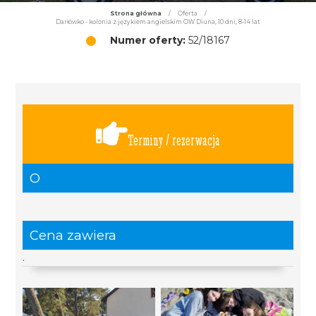
Strona główna
/
Oferta
/
Darłówko - kolonia z językiem angielskim OW Diuna, 10 dni, 8-14 lat
Numer oferty:
52/18167
Terminy / rezerwacja
O
Cena zawiera
.