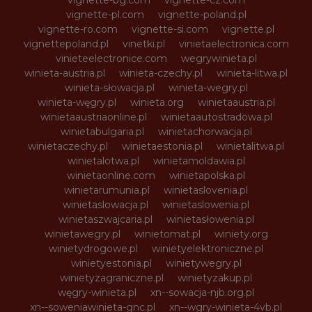
vignette-bg.com
vignette-cz.com
vignette-pl.com
vignette-poland.pl
vignette-ro.com
vignette-si.com
vignette.pl
vignettepoland.pl
vinetki.pl
vinietaelectronica.com
vinieteelectronice.com
wegrywinieta.pl
winieta-austria.pl
winieta-czechy.pl
winieta-litwa.pl
winieta-słowacja.pl
winieta-wegry.pl
winieta-węgry.pl
winieta.org
winietaaustria.pl
winietaaustriaonline.pl
winietaautostradowa.pl
winietabulgaria.pl
winietachorwacja.pl
winietaczechy.pl
winietaestonia.pl
winietalitwa.pl
winietalotwa.pl
winietamoldawia.pl
winietaonline.com
winietapolska.pl
winietarumunia.pl
winietaslovenia.pl
winietaslowacja.pl
winietaslowenia.pl
winietaszwajcaria.pl
winietasłowenia.pl
winietawegry.pl
winietomat.pl
winiety.org
winietydrogowe.pl
winietyelektroniczne.pl
winietyestonia.pl
winietywegry.pl
winietyzagraniczne.pl
winietyzakup.pl
węgry-winieta.pl
xn--sowacja-njb.org.pl
xn--soweniawinieta-gnc.pl
xn--wgry-winieta-4vb.pl