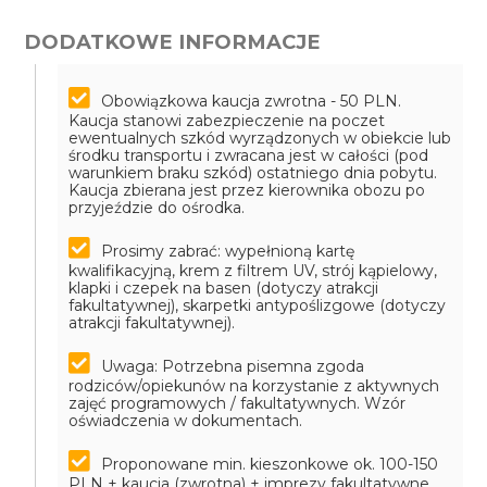
DODATKOWE INFORMACJE
Obowiązkowa kaucja zwrotna - 50 PLN.
Kaucja stanowi zabezpieczenie na poczet
ewentualnych szkód wyrządzonych w obiekcie lub
środku transportu i zwracana jest w całości (pod
warunkiem braku szkód) ostatniego dnia pobytu.
Kaucja zbierana jest przez kierownika obozu po
przyjeździe do ośrodka.
Prosimy zabrać: wypełnioną kartę
kwalifikacyjną, krem z filtrem UV, strój kąpielowy,
klapki i czepek na basen (dotyczy atrakcji
fakultatywnej), skarpetki antypoślizgowe (dotyczy
atrakcji fakultatywnej).
Uwaga: Potrzebna pisemna zgoda
rodziców/opiekunów na korzystanie z aktywnych
zajęć programowych / fakultatywnych. Wzór
oświadczenia w dokumentach.
Proponowane min. kieszonkowe ok. 100-150
PLN + kaucja (zwrotna) + imprezy fakultatywne.