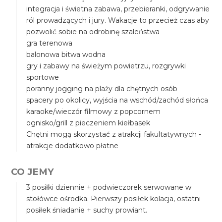
integracja i świetna zabawa, przebieranki, odgrywanie
ról prowadzących i jury. Wakacje to przecież czas aby
pozwolić sobie na odrobinę szaleństwa
gra terenowa
balonowa bitwa wodna
gry i zabawy na świeżym powietrzu, rozgrywki
sportowe
poranny jogging na plaży dla chętnych osób
spacery po okolicy, wyjścia na wschód/zachód słońca
karaoke/wieczór filmowy z popcornem
ognisko/grill z pieczeniem kiełbasek
Chętni mogą skorzystać z atrakcji fakultatywnych -
atrakcje dodatkowo płatne
CO JEMY
3 posiłki dziennie + podwieczorek serwowane w
stołówce ośrodka. Pierwszy posiłek kolacja, ostatni
posiłek śniadanie + suchy prowiant.