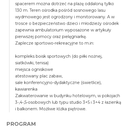
spacerem można dotrzeć na plażę oddaloną tylko
130 m. Teren ośrodka pośród sosnowego lasu
wydmowego jest ogrodzony i monitorowany. A w
trosce o bezpieczeństwo dzieci i młodzieży ośrodek
zapewnia ambulatorium wyposażone w artykuły
pierwszej pomocy oraz pielęgniarkę.
Zaplecze sportowo-rekreacyjne to m.in:
kompleks boisk sportowych (do piłki nożnej,
siatkówki, tenisa)
miejsca ogniskowe
atestowany plac zabaw,
sale konferencyjno-dydaktyczne (świetlice),
kawiarenka
Zakwaterowanie w budynku hotelowym, w pokojach
3-,4-,5-osobowych lub typu studio 3+5 i 3+4 z łazienką
i balkonem. Możliwe łóżka piętrowe.
PROGRAM