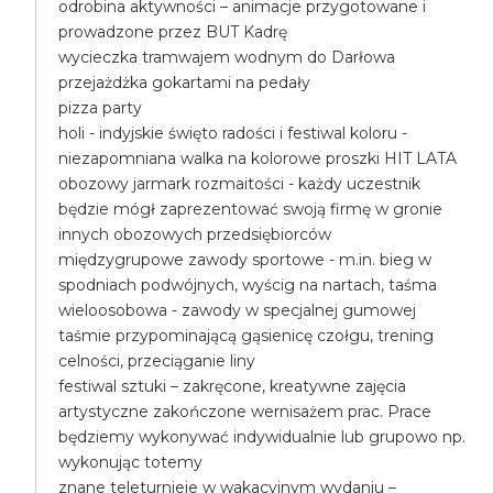
odrobina aktywności – animacje przygotowane i
prowadzone przez BUT Kadrę
wycieczka tramwajem wodnym do Darłowa
przejażdżka gokartami na pedały
pizza party
holi - indyjskie święto radości i festiwal koloru -
niezapomniana walka na kolorowe proszki HIT LATA
obozowy jarmark rozmaitości - każdy uczestnik
będzie mógł zaprezentować swoją firmę w gronie
innych obozowych przedsiębiorców
międzygrupowe zawody sportowe - m.in. bieg w
spodniach podwójnych, wyścig na nartach, taśma
wieloosobowa - zawody w specjalnej gumowej
taśmie przypominającą gąsienicę czołgu, trening
celności, przeciąganie liny
festiwal sztuki – zakręcone, kreatywne zajęcia
artystyczne zakończone wernisażem prac. Prace
będziemy wykonywać indywidualnie lub grupowo np.
wykonując totemy
znane teleturnieje w wakacyjnym wydaniu –