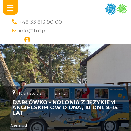
+48 33 813 90 00
info@tu1.pl
Darłówko
→
Polska
DARŁÓWKO - KOLONIA Z JĘZYKIEM
ANGIELSKIM OW DIUNA, 10 DNI, 8-14
LAT
Cena od