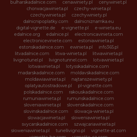
bulharskadalnice.com
cenawiniety.pl
cenywiniet.pl
chorwacjawinieta.pl
czechy-winieta.pl
czechywinieta.pl
czechywiniety.pl
dalnicnipoplatky.com
dalnicniznamka.eu
digital-vignette.de
e-vignette.pl
e-winieta.eu
edalnice.org
edalnice.pl
electronicavinieta.com
electroniceviniete.com
estoniawinieta.pl
estonskadalnice.com
ewinieta.pl
info365.pl
litvadalnice.com
litwa-winieta.pl
litwawinieta.pl
livignotunel.pl
livignotunnel.com
lotvawinieta.pl
lotwawinieta.pl
lotysskadalnice.com
madarskadalnice.com
moldavskadalnice.com
moldawiawinieta.pl
najtanszewiniety.pl
oplatyautostradowe.pl
pl-vignette.com
polskadalnice.com
rakouskadalnice.com
rumuniawinieta.pl
rumunskadalnice.com
sloveniawinieta.pl
slovenskadalnice.com
slovinskadalnice.com
slowacja-winieta.pl
slowacjawinieta.pl
sloweniawinieta.pl
svycarskadalnice.com
szwajcariawinieta.pl
słoweniawinieta.pl
tunellivigno.pl
vignette-at.com