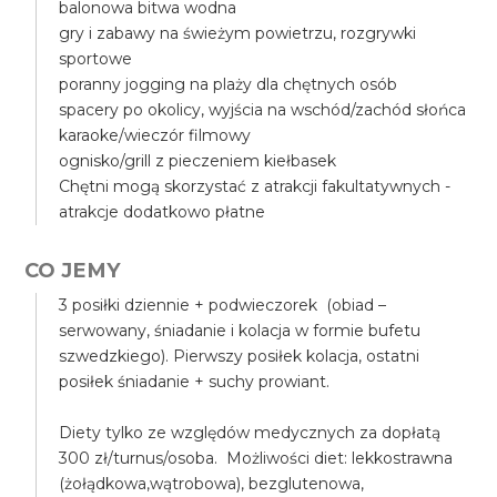
balonowa bitwa wodna
gry i zabawy na świeżym powietrzu, rozgrywki
sportowe
poranny jogging na plaży dla chętnych osób
spacery po okolicy, wyjścia na wschód/zachód słońca
karaoke/wieczór filmowy
ognisko/grill z pieczeniem kiełbasek
Chętni mogą skorzystać z atrakcji fakultatywnych -
atrakcje dodatkowo płatne
CO JEMY
3 posiłki dziennie + podwieczorek (obiad –
serwowany, śniadanie i kolacja w formie bufetu
szwedzkiego). Pierwszy posiłek kolacja, ostatni
posiłek śniadanie + suchy prowiant.
Diety tylko ze względów medycznych za dopłatą
300 zł/turnus/osoba. Możliwości diet: lekkostrawna
(żołądkowa,wątrobowa), bezglutenowa,