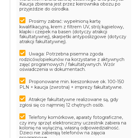
Kaucja zbierana jest przez kierownika obozu po
przyjeździe do ośrodka.
Prosimy zabrać: wypełnioną kartę
kwalifikacyjną, krem z filtrem UV, strój kąpielowy,
klapki i czepek na basen (dotyczy atrakcji
fakultatywnej), skarpetki antypoślizgowe (dotyczy
atrakcji fakultatywnej).
Uwaga: Potrzebna pisemna zgoda
rodziców/opiekunów na korzystanie z aktywnych
zajęć programowych / fakultatywnych. Wzór
oświadczenia w dokumentach.
Proponowane min. kieszonkowe ok. 100-150
PLN + kaucja (zwrotna) + imprezy fakultatywne.
Atrakcje fakultatywne realizowane są, gdy
zgłosi się co najmniej 12 chętnych osób.
Telefony komórkowe, aparaty fotograficzne,
czy inny sprzęt elektroniczny uczestnik zabiera na
kolonię na wyłączną, własną odpowiedzialność.
Dzieci nie zabierają telefonów na zajęcia
programowe.