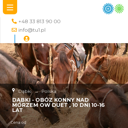
+48 33 813 90 00
info@tu1.pl
Dąbki
→
Polska
DĄBKI - OBÓZ KONNY NAD
MORZEM OW DUET , 10 DNI 10-16
LAT
Cena od