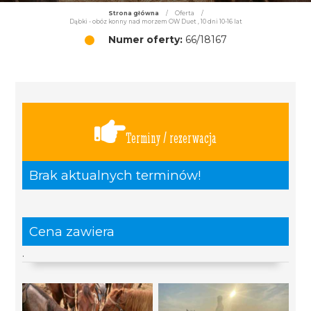
Strona główna
/
Oferta
/
Dąbki - obóz konny nad morzem OW Duet , 10 dni 10-16 lat
Numer oferty:
66/18167
Terminy / rezerwacja
Brak aktualnych terminów!
Cena zawiera
.