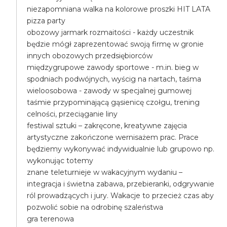
niezapomniana walka na kolorowe proszki HIT LATA
pizza party
obozowy jarmark rozmaitości - każdy uczestnik
będzie mógł zaprezentować swoją firmę w gronie
innych obozowych przedsiębiorców
międzygrupowe zawody sportowe - m.in. bieg w
spodniach podwójnych, wyścig na nartach, taśma
wieloosobowa - zawody w specjalnej gumowej
taśmie przypominającą gąsienicę czołgu, trening
celności, przeciąganie liny
festiwal sztuki – zakręcone, kreatywne zajęcia
artystyczne zakończone wernisażem prac. Prace
będziemy wykonywać indywidualnie lub grupowo np.
wykonując totemy
znane teleturnieje w wakacyjnym wydaniu –
integracja i świetna zabawa, przebieranki, odgrywanie
ról prowadzących i jury. Wakacje to przecież czas aby
pozwolić sobie na odrobinę szaleństwa
gra terenowa