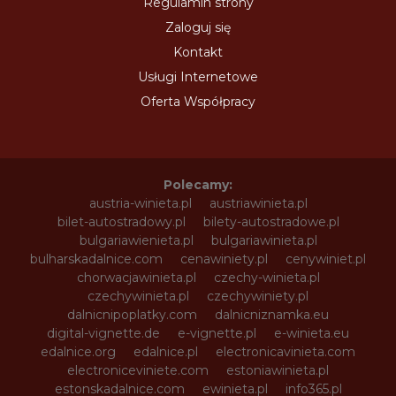
Regulamin strony
Zaloguj się
Kontakt
Usługi Internetowe
Oferta Współpracy
Polecamy:
austria-winieta.pl
austriawinieta.pl
bilet-autostradowy.pl
bilety-autostradowe.pl
bulgariawienieta.pl
bulgariawinieta.pl
bulharskadalnice.com
cenawiniety.pl
cenywiniet.pl
chorwacjawinieta.pl
czechy-winieta.pl
czechywinieta.pl
czechywiniety.pl
dalnicnipoplatky.com
dalnicniznamka.eu
digital-vignette.de
e-vignette.pl
e-winieta.eu
edalnice.org
edalnice.pl
electronicavinieta.com
electroniceviniete.com
estoniawinieta.pl
estonskadalnice.com
ewinieta.pl
info365.pl