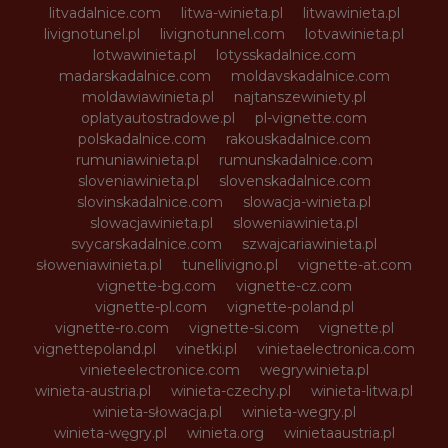
litvadalnice.com
litwa-winieta.pl
litwawinieta.pl
livignotunel.pl
livignotunnel.com
lotvawinieta.pl
lotwawinieta.pl
lotysskadalnice.com
madarskadalnice.com
moldavskadalnice.com
moldawiawinieta.pl
najtanszewiniety.pl
oplatyautostradowe.pl
pl-vignette.com
polskadalnice.com
rakouskadalnice.com
rumuniawinieta.pl
rumunskadalnice.com
sloveniawinieta.pl
slovenskadalnice.com
slovinskadalnice.com
slowacja-winieta.pl
slowacjawinieta.pl
sloweniawinieta.pl
svycarskadalnice.com
szwajcariawinieta.pl
słoweniawinieta.pl
tunellivigno.pl
vignette-at.com
vignette-bg.com
vignette-cz.com
vignette-pl.com
vignette-poland.pl
vignette-ro.com
vignette-si.com
vignette.pl
vignettepoland.pl
vinetki.pl
vinietaelectronica.com
vinieteelectronice.com
wegrywinieta.pl
winieta-austria.pl
winieta-czechy.pl
winieta-litwa.pl
winieta-słowacja.pl
winieta-wegry.pl
winieta-węgry.pl
winieta.org
winietaaustria.pl