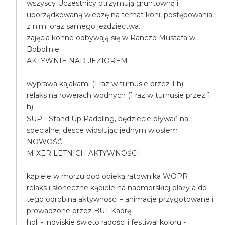
wszyscy Uczestnicy otrzymują gruntowną i
uporządkowaną wiedzę na temat koni, postępowania
z nimi oraz samego jeździectwa.
zajęcia konne odbywają się w Ranczo Mustafa w
Bobolinie
AKTYWNIE NAD JEZIOREM
wyprawa kajakami (1 raz w turnusie przez 1 h)
relaks na rowerach wodnych (1 raz w turnusie przez 1
h)
SUP - Stand Up Paddling, będziecie pływać na
specjalnej desce wiosłując jednym wiosłem
NOWOŚĆ!
MIXER LETNICH AKTYWNOŚCI
kąpiele w morzu pod opieką ratownika WOPR
relaks i słoneczne kąpiele na nadmorskiej plaży a do
tego odrobina aktywności – animacje przygotowane i
prowadzone przez BUT Kadrę
holi - indyjskie święto radości i festiwal koloru -