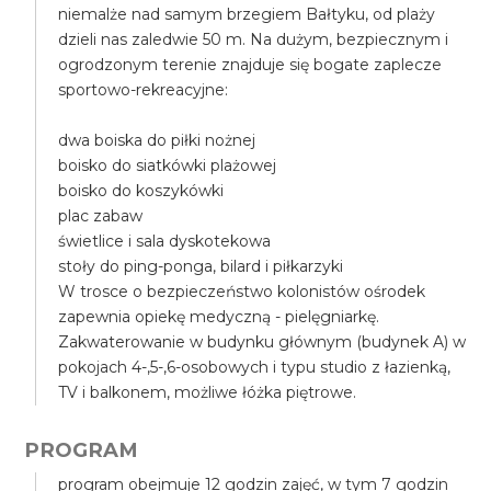
niemalże nad samym brzegiem Bałtyku, od plaży
dzieli nas zaledwie 50 m. Na dużym, bezpiecznym i
ogrodzonym terenie znajduje się bogate zaplecze
sportowo-rekreacyjne:
dwa boiska do piłki nożnej
boisko do siatkówki plażowej
boisko do koszykówki
plac zabaw
świetlice i sala dyskotekowa
stoły do ping-ponga, bilard i piłkarzyki
W trosce o bezpieczeństwo kolonistów ośrodek
zapewnia opiekę medyczną - pielęgniarkę.
Zakwaterowanie w budynku głównym (budynek A) w
pokojach 4-,5-,6-osobowych i typu studio z łazienką,
TV i balkonem, możliwe łóżka piętrowe.
PROGRAM
program obejmuje 12 godzin zajęć, w tym 7 godzin