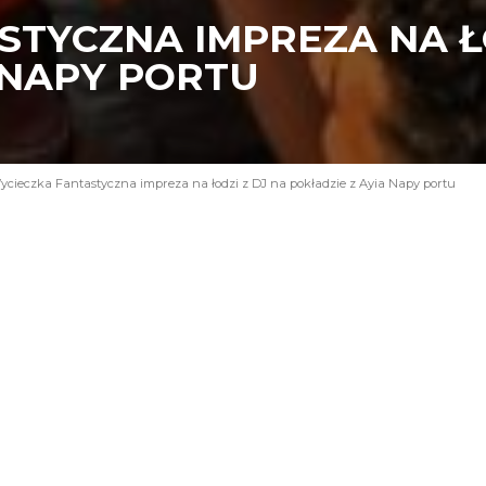
TYCZNA IMPREZA NA ŁO
 NAPY PORTU
cieczka Fantastyczna impreza na łodzi z DJ na pokładzie z Ayia Napy portu