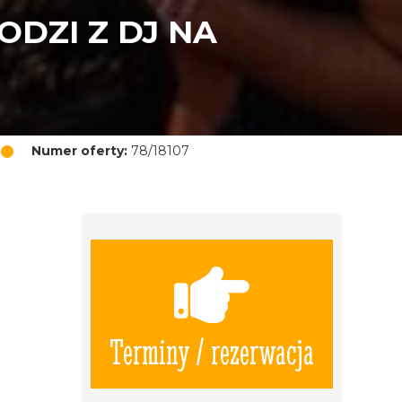
DZI Z DJ NA
Numer oferty:
78/18107
Terminy / rezerwacja