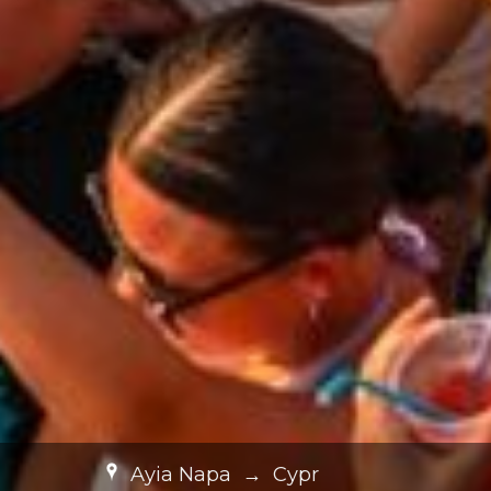
Ayia Napa
→
Cypr