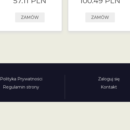
57.11 PLN
100.49 PLN
ZAMÓW
ZAMÓW
Polityka Prywatności
Zaloguj się
Regulamin strony
Kontakt
Polecamy:
adowy.pl
bilety-autostradowe.pl
bulgariawienieta.pl
bulgari