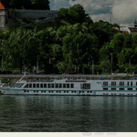
A
A
A