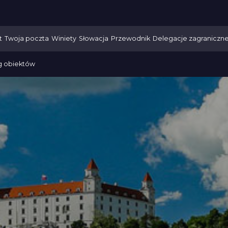
t
Twoja poczta
Winiety
Słowacja
Przewodnik
Delegacje zagraniczn
g obiektów