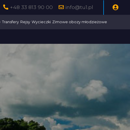
+48 33 813 90 00
info@tu1.pl
e
Transfery
Rejsy
Wycieczki
Zimowe obozy młodzieżowe