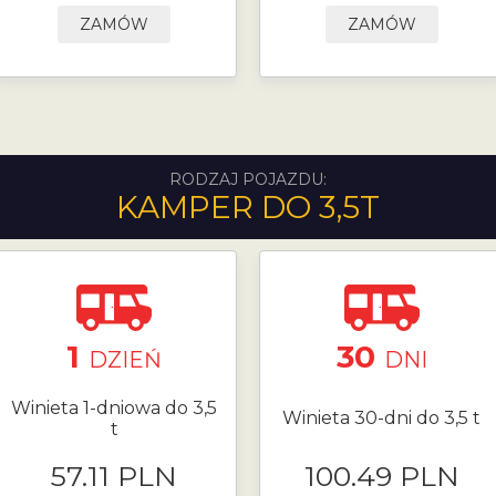
ZAMÓW
ZAMÓW
RODZAJ POJAZDU:
KAMPER DO 3,5T
1
30
DZIEŃ
DNI
Winieta 1-dniowa do 3,5
Winieta 30-dni do 3,5 t
t
57.11 PLN
100.49 PLN