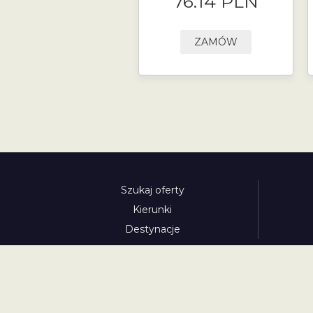
76.14 PLN
ZAMÓW
Szukaj oferty
Kierunki
Destynacje
austria-winieta.pl
austriawinieta.pl
bilet-autostr