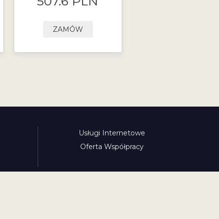
507.6 PLN
ZAMÓW
Usługi Internetowe
Oferta Współpracy
awinieta.pl
bulharskadalnice.com
cenawiniety.pl