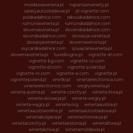
moldawiawinieta.pl
najtanszewiniety.pl
oplatyautostradowe.pl
pl-vignette.com
polskadalnice.com
rakouskadalnice.com
rumuniawinieta.pl
rumunskadalnice.com
sloveniawinieta.pl
slovenskadalnice.com
slovinskadalnice.com
slowacja-winieta.pl
slowacjawinieta.pl
sloweniawinieta.pl
svycarskadalnice.com
szwajcariawinieta.pl
słoweniawinieta.pl
tunellivigno.pl
vignette-at.com
vignette-bg.com
vignette-cz.com
vignette-pl.com
vignette-poland.pl
vignette-ro.com
vignette-si.com
vignette.pl
vignettepoland.pl
vinetki.pl
vinietaelectronica.com
vinieteelectronice.com
wegrywinieta.pl
winieta-austria.pl
winieta-czechy.pl
winieta-litwa.pl
winieta-słowacja.pl
winieta-wegry.pl
winieta-węgry.pl
winieta.org
winietaaustria.pl
winietaaustriaonline.pl
winietaautostradowa.pl
winietabulgaria.pl
winietachorwacja.pl
winietaczechy.pl
winietaestonia.pl
winietalitwa.pl
winietalotwa.pl
winietamoldawia.pl