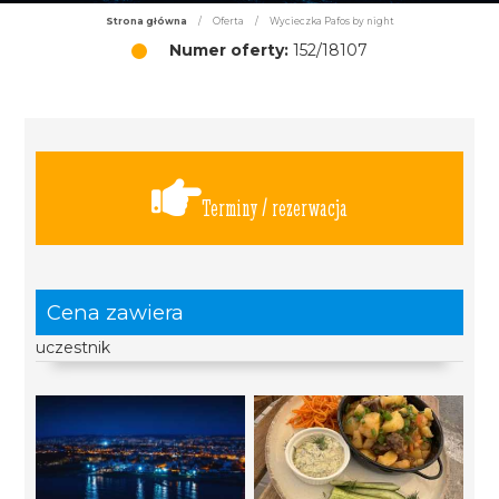
Strona główna
/
Oferta
/
Wycieczka Pafos by night
Numer oferty:
152/18107
Terminy / rezerwacja
Cena zawiera
uczestnik