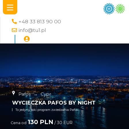
+48 33 813 90 00
info@tu1.pl
Pafos
→
Cypr
WYCIECZKA PAFOS BY NIGHT
To jedyny taki program zwiedzania Pafos
130 PLN
/ 30 EUR
Cena od