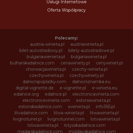
Usługi Internetowe
Oferta Współpracy
Polecamy:
austria-winieta.pl
austriawinieta.pl
bilet-autostradowy.pl
bilety-autostradowe.pl
bulgariawienieta.pl
bulgariawinieta.pl
bulharskadalnice.com
cenawiniety.pl
cenywiniet.pl
chorwacjawinieta.pl
czechy-winieta.pl
czechywinieta.pl
czechywiniety.pl
dalnicnipoplatky.com
dalnicniznamka.eu
digital-vignette.de
e-vignette.pl
e-winieta.eu
edalnice.org
edalnice.pl
electronicavinieta.com
electroniceviniete.com
estoniawinieta.pl
estonskadalnice.com
ewinieta.pl
info365.pl
litvadalnice.com
litwa-winieta.pl
litwawinieta.pl
livignotunel.pl
livignotunnel.com
lotvawinieta.pl
lotwawinieta.pl
lotysskadalnice.com
madarskadalnice.com
moldavskadalnice.com