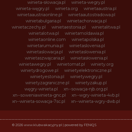
winieta-słowacja.pl
winieta-wegry.pl
winieta-węgry.pl
winieta.org
winietaaustria.pl
winietaaustriaonline.pl
winietaautostradowa.pl
winietabulgaria.pl
winietachorwacja.pl
winietaczechy.pl
winietaestonia.pl
winietalitwa.pl
winietalotwa.pl
winietamoldawia.pl
winietaonline.com
winietapolska.pl
winietarumunia.pl
winietaslovenia.pl
winietaslowacja.pl
winietaslowenia.pl
winietaszwajcaria.pl
winietasłowenia.pl
winietawegry.pl
winietomat.pl
winiety.org
winietydrogowe.pl
winietyelektroniczne.pl
winietyestonia.pl
winietywegry.pl
winietyzagraniczne.pl
winietyzakup.pl
węgry-winieta.pl
xn--sowacja-njb.org.pl
xn--soweniawinieta-gnc.pl
xn--wgry-winieta-4vb.pl
xn--winieta-sowacja-7sc.pl
xn--winieta-wgry-dwb.pl
© 2026 www.klubwakacyjny.pl | powered by FENIQS