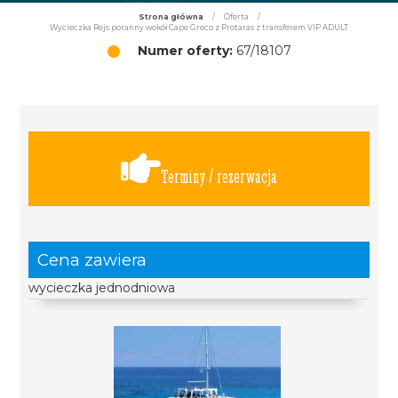
Strona główna
/
Oferta
/
Wycieczka Rejs poranny wokół Cape Greco z Protaras z transferem VIP ADULT
Numer oferty:
67/18107
Terminy / rezerwacja
Cena zawiera
wycieczka jednodniowa