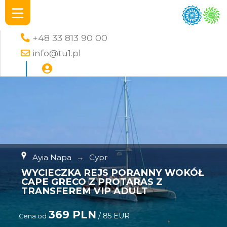
+48 33 813 90 00
info@tu1.pl
Ayia Napa
→
Cypr
WYCIECZKA REJS PORANNY WOKÓŁ
CAPE GRECO Z PROTARAS Z
TRANSFEREM VIP ADULT
369 PLN
/ 85 EUR
Cena od