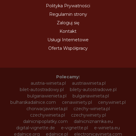
Polityka Prywatności
Regulamin strony
Zaloguj się
Kontakt
Usługi Internetowe
Oferta Współpracy
Polecamy:
austria-winieta.pl
austriawinieta.pl
bilet-autostradowy.pl
bilety-autostradowe.pl
bulgariawienieta.pl
bulgariawinieta.pl
bulharskadalnice.com
cenawiniety.pl
cenywiniet.pl
chorwacjawinieta.pl
czechy-winieta.pl
czechywinieta.pl
czechywiniety.pl
dalnicnipoplatky.com
dalnicniznamka.eu
digital-vignette.de
e-vignette.pl
e-winieta.eu
edalnice.org
edalnice.pl
electronicavinieta.com