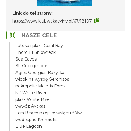
Link do tej strony:
https://www.klubwakacyjny.pl/67/18107
NASZE CELE
zatoka i plaża Coral Bay
Endro III Shipwreck
Sea Caves
St. Georges port
Agios Georgios Bazylika
widok na wyspę Geronisos
nekropolie Meletis Forest
klif White River
plaża White River
wąwóz Avakas
Lara Beach miejsce wylęgu żółwi
wodospad Kremiotis
Blue Lagoon