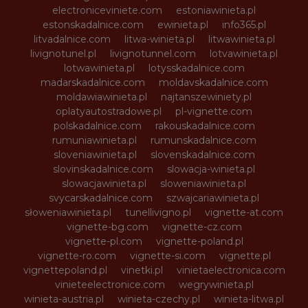
electroniceviniete.com
estoniawinieta.pl
estonskadalnice.com
ewinieta.pl
info365.pl
litvadalnice.com
litwa-winieta.pl
litwawinieta.pl
livignotunel.pl
livignotunnel.com
lotvawinieta.pl
lotwawinieta.pl
lotysskadalnice.com
madarskadalnice.com
moldavskadalnice.com
moldawiawinieta.pl
najtanszewiniety.pl
oplatyautostradowe.pl
pl-vignette.com
polskadalnice.com
rakouskadalnice.com
rumuniawinieta.pl
rumunskadalnice.com
sloveniawinieta.pl
slovenskadalnice.com
slovinskadalnice.com
slowacja-winieta.pl
slowacjawinieta.pl
sloweniawinieta.pl
svycarskadalnice.com
szwajcariawinieta.pl
słoweniawinieta.pl
tunellivigno.pl
vignette-at.com
vignette-bg.com
vignette-cz.com
vignette-pl.com
vignette-poland.pl
vignette-ro.com
vignette-si.com
vignette.pl
vignettepoland.pl
vinetki.pl
vinietaelectronica.com
vinieteelectronice.com
wegrywinieta.pl
winieta-austria.pl
winieta-czechy.pl
winieta-litwa.pl