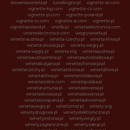
słoweniawinieta.pl
tunellivigno.pl
vignette-at.com
vignette-bg.com
vignette-cz.com
vignette-pl.com
vignette-poland.pl
vignette-ro.com
vignette-si.com
vignette.pl
vignettepoland.pl
vinetki.pl
vinietaelectronica.com
vinieteelectronice.com
wegrywinieta.pl
winieta-austria.pl
winieta-czechy.pl
winieta-litwa.pl
winieta-słowacja.pl
winieta-wegry.pl
winieta-węgry.pl
winieta.org
winietaaustria.pl
winietaaustriaonline.pl
winietaautostradowa.pl
winietabulgaria.pl
winietachorwacja.pl
winietaczechy.pl
winietaestonia.pl
winietalitwa.pl
winietalotwa.pl
winietamoldawia.pl
winietaonline.com
winietapolska.pl
winietarumunia.pl
winietaslovenia.pl
winietaslowacja.pl
winietaslowenia.pl
winietaszwajcaria.pl
winietasłowenia.pl
winietawegry.pl
winietomat.pl
winiety.org
winietydrogowe.pl
winietyelektroniczne.pl
winietyestonia.pl
winietywegry.pl
winietyzagraniczne.pl
winietyzakup.pl