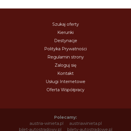
Szukaj oferty
Kierunki
Destynacje
Polityka Prywatności
Regulamin strony
Zaloguj się
Kontakt
Usługi Internetowe
Oferta Współpracy
Polecamy:
austria-winieta.pl
austriawinieta.pl
bilet-autostradowy.pl
bilety-autostradowe.pl