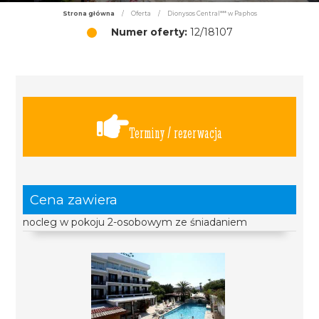
Strona główna
/
Oferta
/
Dionysos Central*** w Paphos
Numer oferty:
12/18107
Terminy / rezerwacja
Cena zawiera
nocleg w pokoju 2-osobowym ze śniadaniem