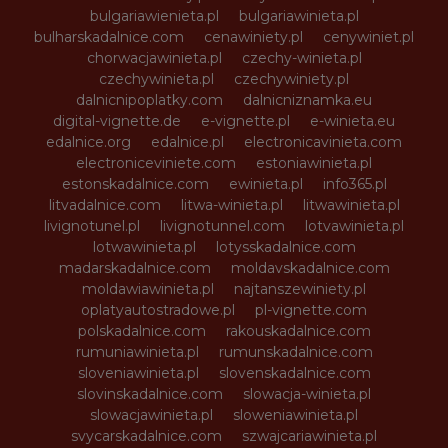
bulgariawienieta.pl
bulgariawinieta.pl
bulharskadalnice.com
cenawiniety.pl
cenywiniet.pl
chorwacjawinieta.pl
czechy-winieta.pl
czechywinieta.pl
czechywiniety.pl
dalnicnipoplatky.com
dalnicniznamka.eu
digital-vignette.de
e-vignette.pl
e-winieta.eu
edalnice.org
edalnice.pl
electronicavinieta.com
electroniceviniete.com
estoniawinieta.pl
estonskadalnice.com
ewinieta.pl
info365.pl
litvadalnice.com
litwa-winieta.pl
litwawinieta.pl
livignotunel.pl
livignotunnel.com
lotvawinieta.pl
lotwawinieta.pl
lotysskadalnice.com
madarskadalnice.com
moldavskadalnice.com
moldawiawinieta.pl
najtanszewiniety.pl
oplatyautostradowe.pl
pl-vignette.com
polskadalnice.com
rakouskadalnice.com
rumuniawinieta.pl
rumunskadalnice.com
sloveniawinieta.pl
slovenskadalnice.com
slovinskadalnice.com
slowacja-winieta.pl
slowacjawinieta.pl
sloweniawinieta.pl
svycarskadalnice.com
szwajcariawinieta.pl