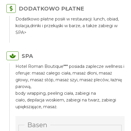
DODATKOWO PŁATNE
Dodatkowo płatne posiłi w restauracji: lunch, obiad,
kolacja,drinki i przekąski w barze, a także zabiegi w
SPA>
SPA
Hotel Roman Boutique*** posiada zaplecze wellness i
oferuje: masaż całego ciała, masaż dłoni, masaż
głowy, masaż stóp, masaż szyi, masaż pleców, łaźnię
parową,
body wrapping, peeling ciała, zabiegi na
ciało, depilacja woskiem, zabiegi na twarz, zabiegi
upiększające, masaż.
Basen